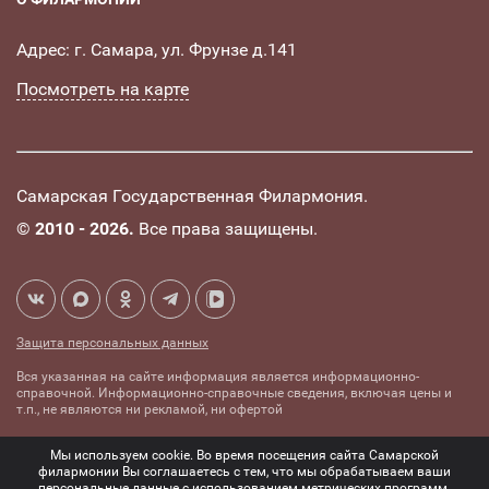
Адрес: г. Самара, ул. Фрунзе д.141
Посмотреть на карте
Самарская Государственная Филармония.
©
2010 - 2026.
Все права защищены.
Защита персональных данных
Вся указанная на сайте информация является информационно-
справочной. Информационно-справочные сведения, включая цены и
т.п., не являются ни рекламой, ни офертой
Создание сайта -
Комплексное
Мы используем cookie. Во время посещения сайта Самарской
mediaidea
продвижение сайтов
филармонии Вы соглашаетесь с тем, что мы обрабатываем ваши
персональные данные с использованием метрических программ.