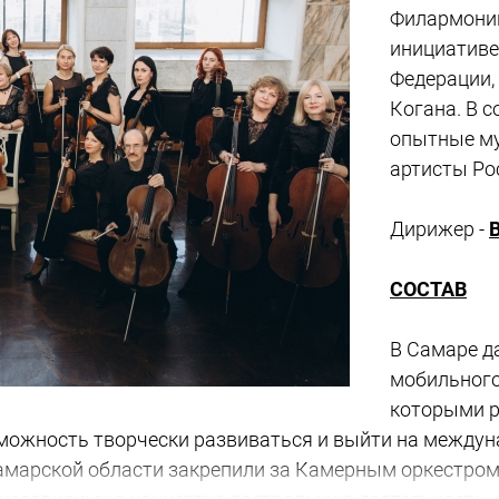
Филармоник
инициативе
Федерации,
Когана. В 
опытные му
артисты Ро
Дирижер -
СОСТАВ
В Самаре д
мобильного
которыми р
можность творчески развиваться и выйти на междун
марской области закрепили за Камерным оркестром «