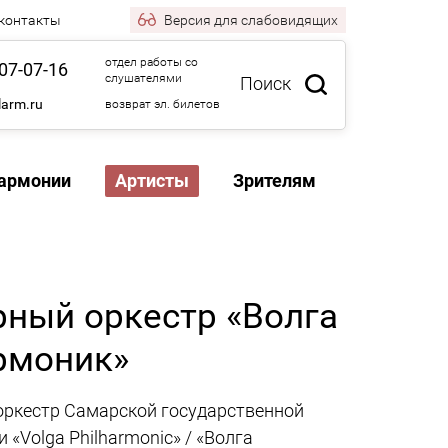
 контакты
Версия
для слабовидящих
отдел работы со
07-07-16
слушателями
Поиск
larm.ru
возврат эл. билетов
армонии
Артисты
Зрителям
ный оркестр «Волга
рмоник»
ркестр Самарской государственной
«Volga Philharmonic» / «Волга