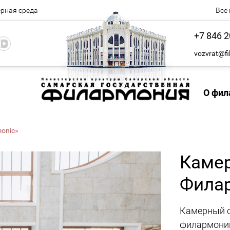
рная среда
Все
+7 846 2
vozvrat@fi
О фил
rmonic»
Камер
Фила
Камерный о
филармонии 