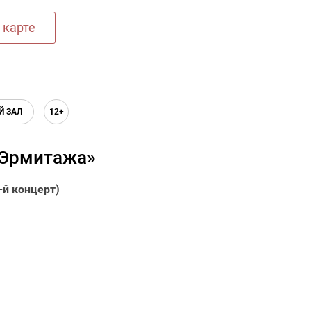
 карте
Й ЗАЛ
12+
 Эрмитажа»
-й концерт)