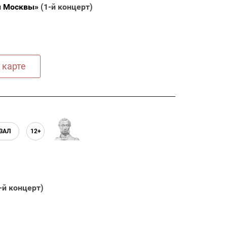
ы Москвы»
(1-й концерт)
 карте
ЗАЛ
12+
-й концерт)