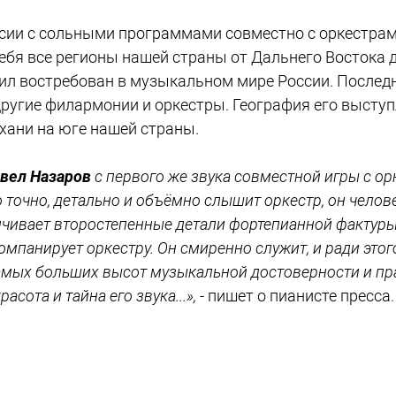
оссии с сольными программами совместно с оркестра
себя все регионы нашей страны от Дальнего Востока 
 востребован в музыкальном мире России. Последн
угие филармонии и оркестры. География его выступ
хани на юге нашей страны.
вел Назаров
с первого же звука совместной игры с о
 точно, детально и объёмно слышит оркестр, он челов
ичивает второстепенные детали фортепианной фактуры,
омпанирует оркестру. Он смиренно служит, и ради этого
 самых больших высот музыкальной достоверности и пр
сота и тайна его звука...»,
- пишет о пианисте пресса.