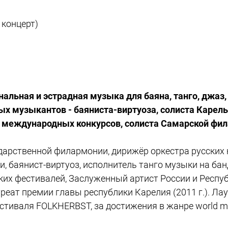
 концерт)
нальная и эстрадная музыка для баяна, танго, джаз,
х музыкантов - баяниста-виртуоза, солиста Карель
та международных конкурсов, солиста Самарской фи
ударственной филармонии, дирижёр оркестра русских
 баянист-виртуоз, исполнитель танго музыки на бан
их фестивалей, Заслуженный артист России и Респуб
уреат премии главы республики Карелия (2011 г.). Лаур
иваля FOLKHERBST, за достижения в жанре world mus