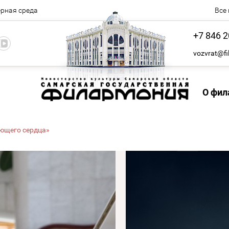
рная среда
Все
+7 846 2
vozvrat@fi
О фил
ющего сердца»