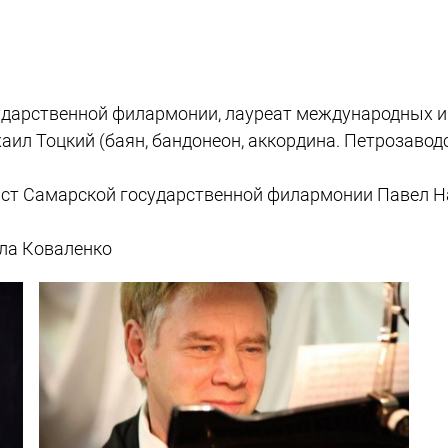
сударственной филармонии, лауреат международных и
аил Тоцкий (баян, бандонеон, аккордина. Петрозавод
ист Самарской государственной филармонии Павел Н
ла Коваленко