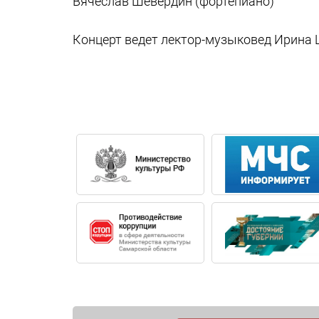
Вячеслав Шевердин (фортепиано)
Концерт ведет лектор-музыковед Ирина