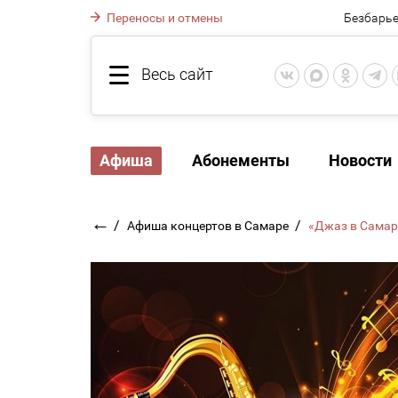
Переносы и отмены
Безбарье
Весь сайт
Афиша
Абонементы
Новости
←
/
/
Афиша концертов в Самаре
«Джаз в Сама