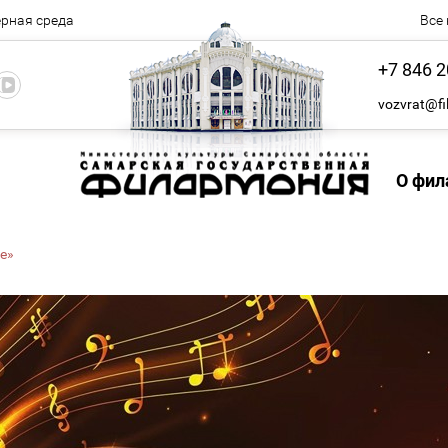
рная среда
Все
+7 846 2
vozvrat@fi
О фил
ре»