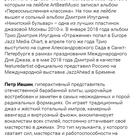
которым на лейбле ArtBeatMusic записал альбом
«Переосмысленная классика». На том же лейбле
вышел и сольный альбом Дмитрия Илугдина
«Никитский бульвар» – одна из лучших пластинок
джазовой Москвы 2010-х. В январе 2018 года альбом
Трио Дмитрия Илугдина «Отражение» попал в Europe
Jazz Media Chart, в апреле того же года Трио
выступило на сцене Александровского Сада в Санкт-
Петербурге в рамках празднования Международного
Дня Джаза, а в мае 2018 года Дмитрий в качестве
featuredartist официально представил Россию на
Международной выставке JazzAhead в Бремене.
Петр Ившин
, гиперактивный представитель
отечественной барабанной элиты, широчайше
востребован и заметен в самых неожиданных и порой
радикальных формациях. Он играет традиционный
джаз и жёсткий тотальный импров, камерный
авангард и виртуозный фьюжн, аккомпанирует
вокалистам всех стилей, постоянно оттачивает своё
мастерство в джемах. Это тип музыканта, у которого
хватает сил, мастерства и работоспособности на