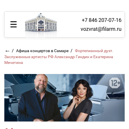
+7 846 207-07-16
vozvrat@filarm.ru
←
/
/
Афиша концертов в Самаре
Фортепианный дуэт.
Заслуженные артисты РФ Александр Гиндин и Екатерина
Мечетина