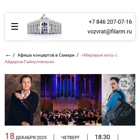
+7 846 207-07-16
vozvrat@filarm.ru
←
/
/
Афиша концертов в Самаре
«Мировые хиты с
Айдаром Гайнуллиным»
18
18:30
ДЕКАБРЯ 2025
ЧЕТВЕРГ