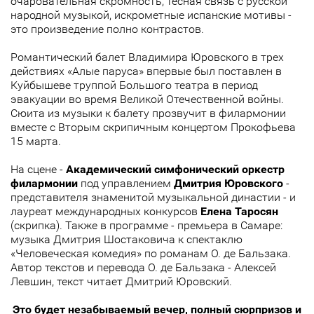
очаровательная скромность, тесная связь с русской
народной музыкой, искрометные испанские мотивы -
это произведение полно контрастов.
Романтический балет Владимира Юровского в трех
действиях «Алые паруса» впервые был поставлен в
Куйбышеве труппой Большого театра в период
эвакуации во время Великой Отечественной войны.
Сюита из музыки к балету прозвучит в филармонии
вместе с Вторым скрипичным концертом Прокофьева
15 марта.
На сцене -
Академический симфонический оркестр
филармонии
под управлением
Дмитрия Юровского
-
представителя знаменитой музыкальной династии - и
лауреат международных конкурсов
Елена Таросян
(скрипка). Также в программе - премьера в Самаре:
музыка Дмитрия Шостаковича к спектаклю
«Человеческая комедия» по романам О. де Бальзака.
Автор текстов и перевода О. де Бальзака - Алексей
Левшин, текст читает Дмитрий Юровский.
Это будет незабываемый вечер, полный сюрпризов и