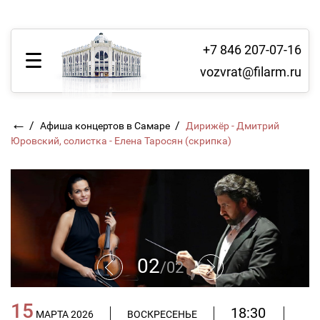
+7 846 207-07-16
vozvrat@filarm.ru
←
/
/
Афиша концертов в Самаре
Дирижёр - Дмитрий
Юровский, солистка - Елена Таросян (скрипка)
02
/
02
15
18:30
МАРТА 2026
ВОСКРЕСЕНЬЕ