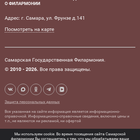
О ФИЛАРМОНИИ
Адрес: г. Самара, ул. Фрунзе д.141
Посмотреть на карте
Самарская Государственная Филармония.
©
2010 - 2026.
Все права защищены.
Защита персональных данных
Вся указанная на сайте информация является информационно-
справочной. Информационно-справочные сведения, включая цены и
т.п., не являются ни рекламой, ни офертой
Создание сайта -
Комплексное
Мы используем cookie. Во время посещения сайта Самарской
mediaidea
продвижение сайтов
филармонии Вы соглашаетесь с тем, что мы обрабатываем ваши