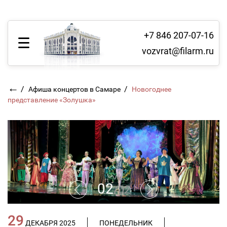
+7 846 207-07-16
vozvrat@filarm.ru
←
/
/
Афиша концертов в Самаре
Новогоднее
представление «Золушка»
02
/
02
29
ДЕКАБРЯ 2025
ПОНЕДЕЛЬНИК