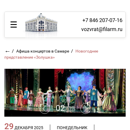
+7 846 207-07-16
vozvrat@filarm.ru
←
/
/
Афиша концертов в Самаре
Новогоднее
представление «Золушка»
02
/
02
29
ДЕКАБРЯ 2025
ПОНЕДЕЛЬНИК