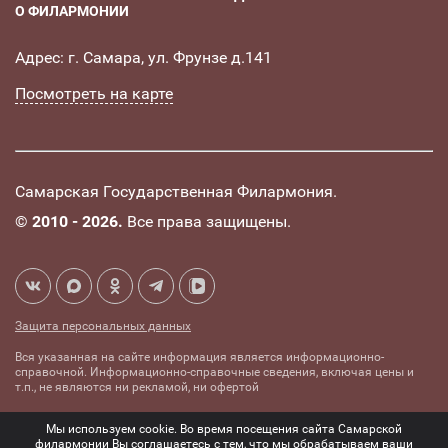
О ФИЛАРМОНИИ
Адрес: г. Самара, ул. Фрунзе д.141
Посмотреть на карте
Самарская Государственная Филармония.
©
2010 - 2026.
Все права защищены.
Защита персональных данных
Вся указанная на сайте информация является информационно-
справочной. Информационно-справочные сведения, включая цены и
т.п., не являются ни рекламой, ни офертой
Создание сайта -
Комплексное
Мы используем cookie. Во время посещения сайта Самарской
mediaidea
продвижение сайтов
филармонии Вы соглашаетесь с тем, что мы обрабатываем ваши