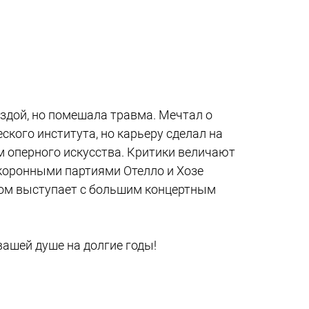
ездой, но помешала травма. Мечтал о
кого института, но карьеру сделал на
м оперного искусства. Критики величают
 коронными партиями Отелло и Хозе
хом выступает с большим концертным
ашей душе на долгие годы!