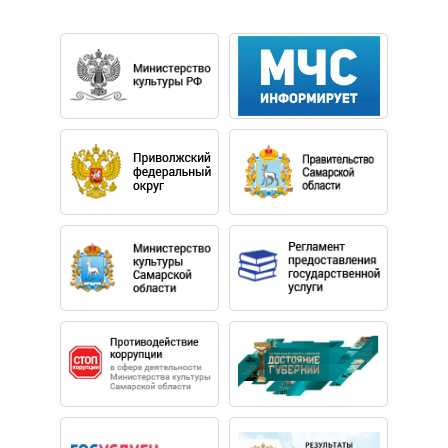
году ассистировал Клаудио Аббадо на репетициях
оперы «Дон Жуан» В.А. Моцарта.
В 2002 году Стравинский окончил Королевскую
академию музыки в Лондоне (факультет оркестрового
и оперного дирижирования) и сразу же стал
дирижёром-ассистентом двух коллективов –
Академического симфонического оркестра
Московской филармонии и симфонического оркестра
Московского театра «Геликон-опера». В «Геликон-
опере» в течение трёх лет он совершенствовал своё
мастерство под руководством Владимира Понькина.
Во время работы в театре участвовал в работе над
спектаклями «Лулу» А. Берга, «Диалоги кармелиток» Ф.
Пуленка, «Упавший с неба» на музыку С. Прокофьева,
«Кащей Бессмертный» Н. Римского-Корсакова,
«Сибирь» У. Джордано, «Мавра» И. Стравинского, «Леди
Макбет Мценского уезда» Д. Шостаковича и «Кармен»