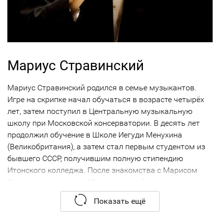
Мариус Стравинский
Мариус Стравинский родился в семье музыкантов.
Игре на скрипке начал обучаться в возрасте четырёх
лет, затем поступил в Центральную музыкальную
школу при Московской консерватории. В десять лет
продолжил обучение в Школе Иегуди Менухина
(Великобритания), а затем стал первым студентом из
бывшего СССР, получившим полную стипендию
Итонского колледжа. После знакомства с Марисом
Янсонсом в возрасте 13 лет, молодой музыкант
увлёкся оркестровым дирижированием и начал
Показать ещё
стажироваться у Игоря Головчина. Также он посещал
мастер-классы Кеннета Кислера и Эри Класа. В 1998