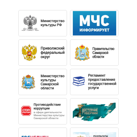
Всероссийского музыкального конкурса (2012) и V
Международного конкурса Московской консерватории
(2013, оба раза в составе духового квинтета), VI
Международного конкурса Московской консерватории
(2014) в сольной номинации и других состязаний.
Обладательница премии Игнаца Плейеля летней
музыкальной академии Института музыки и
исполнительских искусств в Вене (2013). Анастасия
выступает с сольными концертами и в камерных
ансамблях, в том числе в квинтете Conoro Quintet,
ансамбле старинной музыки Alta Capella, норвежском
ансамбле современной музыки Arktisk Sinfonietta.
В 2009-2018 годах Анастасия сотрудничала с
Государственным академическим камерным
оркестром России, в 2009–2012 – солистка камерного
оркестра Veritas, в 2012–2018 гг.– оркестра
Музыкального театра имени Станиславского и