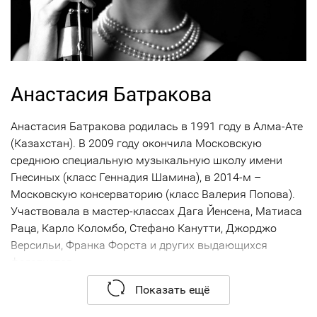
Анастасия Батракова
Анастасия Батракова родилась в 1991 году в Алма-Ате
(Казахстан). В 2009 году окончила Московскую
среднюю специальную музыкальную школу имени
Гнесиных (класс Геннадия Шамина), в 2014-м –
Московскую консерваторию (класс Валерия Попова).
Участвовала в мастер-классах Дага Йенсена, Матиаса
Раца, Карло Коломбо, Стефано Канутти, Джорджо
Версильи, Франка Форста и других выдающихся
фаготистов.
Показать ещё
Анастасия Батракова - лауреат Международного
конкурса «Искусство XXI века» (Киев – Ворзель, 2007), I