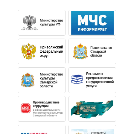
С 1974 по 1988 гг. работал в труппе Центрального
Театра Советской Армии (ныне – Театр Российской
Армии).
С 1988 по 1991 гг. — актер театра им. А.С.Пушкина в
Москве.
В 1992 Валерий Баринов приходит в труппу Малого
театра. Играет Никодима «Царь Иудейский К.Р.»,
Ванина «Пир победителей А.И.Солженицына»,
Кучумова «Бешеные деньги А.Н.Островского»,
Корпелова «Трудовой хлеб А.Н.Островского»,
Президента «Коварство и любовь Ф.Шиллера».
С 2005 г. – актер Московского Театра Юного Зрителя.
Валерий Александрович много работает и в кино,