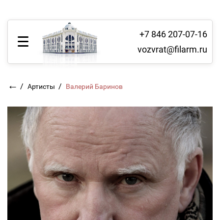
+7 846 207-07-16
vozvrat@filarm.ru
←
/
/
Артисты
Валерий Баринов