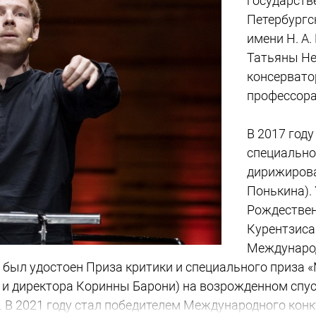
государств
Петербургс
имени Н. А
Татьяны Не
консервато
профессора
В 2017 год
специально
дирижирова
Понькина).
Рождествен
Курентзиса.
Междунаро
у был удостоен Приза критики и специального приза «M
 и директора Коринны Барони) на возрожденном спу
). В 2021 году стал победителем Международного ко