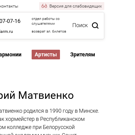
 контакты
Версия
для слабовидящих
отдел работы со
07-07-16
слушателями
Поиск
larm.ru
возврат эл. билетов
армонии
Артисты
Зрителям
рий Матвиенко
твиенко родился в 1990 году в Минске.
ак хормейстер в Республиканском
м колледже при Белорусской