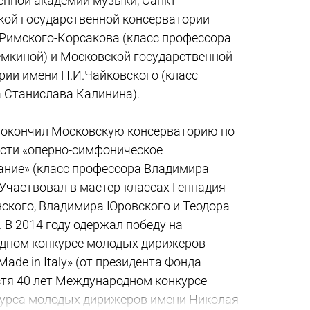
енной академии музыки, Санкт-
кой государственной консерватории
. Римского-Корсакова (класс профессора
мкиной) и Московской государственной
рии имени П.И.Чайковского (класс
 Станислава Калинина).
у окончил Московскую консерваторию по
сти «оперно-симфоническое
ние» (класс профессора Владимира
 Участвовал в мастер-классах Геннадия
ского, Владимира Юровского и Теодора
 В 2014 году одержал победу на
дном конкурсе молодых дирижеров
ade in Italy» (от президента Фонда
стя 40 лет Международном конкурсе
нкурса молодых дирижеров имени Николая