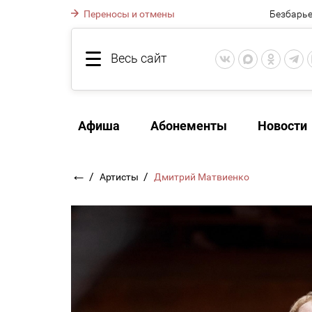
Переносы и отмены
Безбарье
Весь сайт
Афиша
Абонементы
Новости
←
/
/
Артисты
Дмитрий Матвиенко