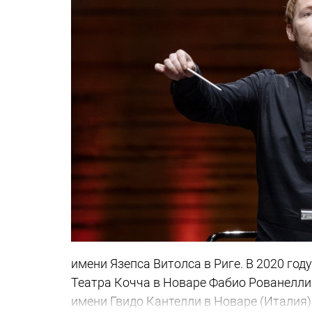
имени Язепса Витолса в Риге. В 2020 год
Театра Кочча в Новаре Фабио Рованелли
имени Гвидо Кантелли в Новаре (Италия