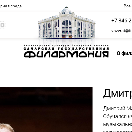
рная среда
Все
+7 846 2
vozvrat@fi
О фил
Дмит
Дмитрий Ма
Обучался к
музыкально