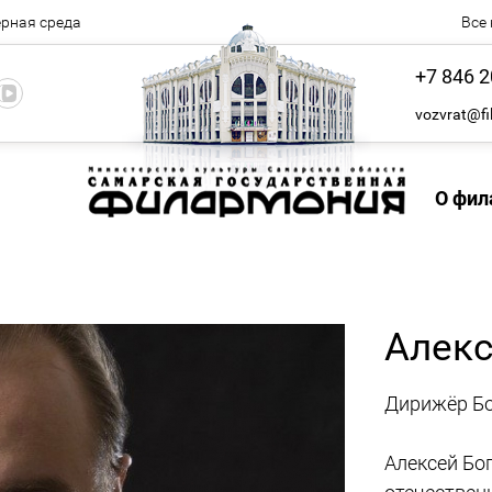
рная среда
Все
+7 846 2
vozvrat@fi
О фил
Алекс
Дирижёр Бо
Алексей Бо