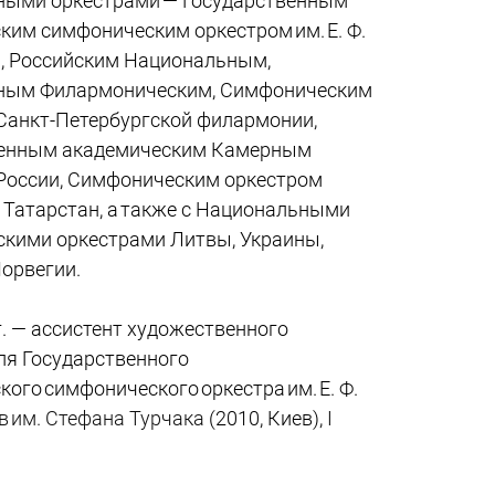
ными оркестрами — Государственным
ким симфоническим оркестром им. Е. Ф.
, Российским Национальным,
ным Филармоническим, Симфоническим
Санкт-Петербургской филармонии,
венным академическим Камерным
России, Симфоническим оркестром
 Татарстан, а также с Национальными
кими оркестрами Литвы, Украины,
Норвегии.
г. — ассистент художественного
ля Государственного
ого симфонического оркестра им. Е. Ф.
в им. Стефана Турчака
(2010, Киев),
I