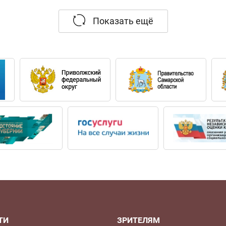
балета «Щелкунчик» П. Чайковского (Япония, 2011),
тута русского театра, 2013), балетов «Жизель» А. Ада
Показать ещё
е — Урал Опера Балет), «Корсар» А. Адана (2014), «Ром
сей принимал участие в выпуске следующих спектакл
12), «Дитя и волшебство» М. Равеля (2013), «Путеводит
013), «Орландо» на музыку Э. Элгара, Ф. Гласса, Л. Ау
жского национального театра (Чехия), Белградского
кого, Новосибирского, Нижегородского театров оперы 
мье дирижёра Владимира Богорада. С отличием оконч
001 — по классу кларнета (педагог Владимир Соколов)
 Геннадий Рождественский).
ТИ
ЗРИТЕЛЯМ