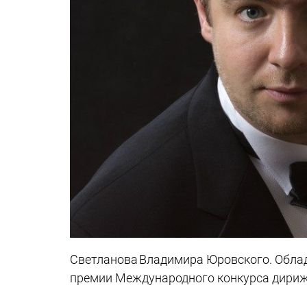
Светланова Владимира Юровского. Обла
премии Международного конкурса дириж