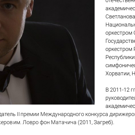
отечествен
академичес
Светланова
Националь
оркестром 
Государст
оркестром 
Республики
симфоничес
Хорватии, 
В 2011-12 г
руководите
академическ
датель
II премии Международного конкурса дирижеро
еров им. Ловро фон Матачича (
2011, Загреб).