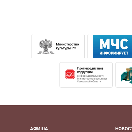
Алексей Богорад - дирижер-постановщик 
И. Стравинского (Театр-студия ИРТ/Инсти
(2017), «Дон Кихот» Л. Минкуса (2019, вс
— театр Сан Карло, Неаполь).
В качестве дирижера-постановщика Алек
Е. Подгайца (мировая премьера балета, 20
«Марко Спада» на музыку Д. Ф. Э. Обера (2
А. Богорад дирижировал спектаклями Пра
Михайловского театра, Якутского, Пермс
Алексей Богорад родился в Москве в се
консерваторию им. П. И. Чайковского, в 2
симфонического дирижирования (педагог
АФИША
НОВОС