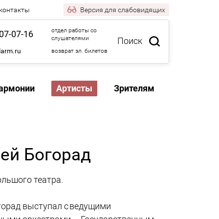
 контакты
Версия
для слабовидящих
отдел работы со
07-07-16
слушателями
Поиск
larm.ru
возврат эл. билетов
армонии
Артисты
Зрителям
ей Богорад
льшого театра.
горад выступал с ведущими