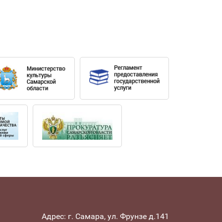
 балетной пантомимы «История солдата»
на (2017), «Наяда и рыбак» Ц. Пуни
ео и Джульетта» С. Прокофьева (2016, оба
ей в Большом театре: «Мойдодыр»
ель по оркестру» Б. Бриттена (2013),
эрбах и Е. Кац-Чернин (2021).
 национального театра (Сербия),
и балета.
ил Московскую государственную
, в 2009 — по классу оперно-
Адрес: г. Самара, ул. Фрунзе д.141