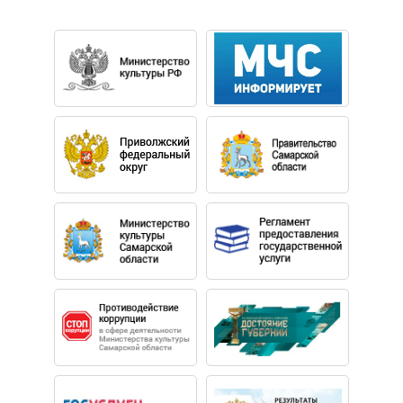
СГАКИ. С 1998 г. как композитор и пианист выступает в
составе творческой группы "Благовест". В 2003 г.
вышел в свет компакт-диск творческой группы
"Благовест", в который вошли песни на музыку В.
Шевердина.
Вячеслав Шевердин — блестящий пианист. С
одинаковым успехом играет любую музыку —
классику, джаз, аккомпанирует. Сочинения В. В.
Шевердина: сонаты для альта, флейты; сюиты и пьесы
для саксофона, фортепиано, баяна, струнный квинтет;
Поэма для альта и симфонического оркестра,
Концерты для фортепиано с оркестром, для саксофона
с оркестром; цикл песен о Самаре. Все эти
произведения с успехом звучали в городах губернии, а
фортепианный концерт в исполнении автора прозвучал
по Центральному телевидению. Произведения
Шевердина созданы в русле лучших традиций
классической музыки. Они отличаются ясностью и в то