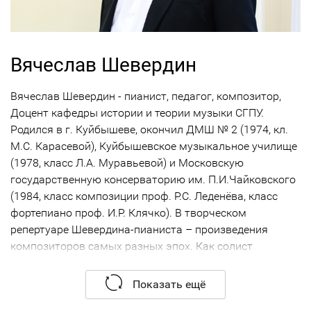
Вячеслав Шевердин
Вячеслав Шевердин - пианист, педагог, композитор,
Доцент кафедры истории и теории музыки СГПУ.
Родился в г. Куйбышеве, окончил ДМШ № 2 (1974, кл.
М.С. Карасевой), Куйбышевское музыкальное училище
(1978, класс Л.А. Муравьевой) и Московскую
государственную консерваторию им. П.И.Чайковского
(1984, класс композиции проф. Р.С. Леденёва, класс
фортепиано проф. И.Р. Клячко). В творческом
репертуаре Шевердина-пианиста – произведения
композиторов самых разных эпох. Как солист
выступал с различными симфоническими оркестрами,
в качестве концертмейстера – с солистами оперного
Показать ещё
театра, артистами филармонии, с педагогами СГПУ и