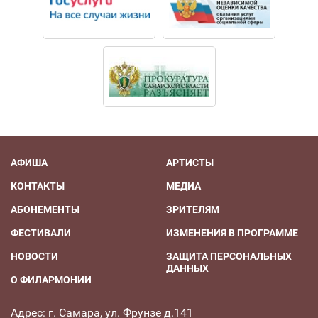
же время современны по языку. Особое место в
творчестве Вячеслава Шевердина занимает музыка
для детей — фортепианные и скрипичные циклы для
начинающих музыкантов, большое количество песен.
АФИША
АРТИСТЫ
КОНТАКТЫ
МЕДИА
АБОНЕМЕНТЫ
ЗРИТЕЛЯМ
ФЕСТИВАЛИ
ИЗМЕНЕНИЯ В ПРОГРАММЕ
НОВОСТИ
ЗАЩИТА ПЕРСОНАЛЬНЫХ
ДАННЫХ
О ФИЛАРМОНИИ
Адрес: г. Самара, ул. Фрунзе д.141