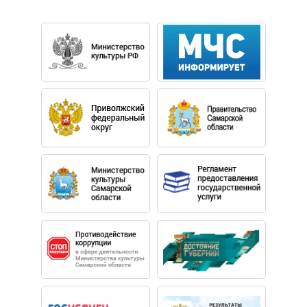
государственной академической филармонии, по
результатам независимой статистики Международной
ассоциации кларнетистов является одним из самых
востребованных кларнетистов мира. Посол бренда
музыкальных инструментов Buffet-Crampon (Франция)
в Российской Федерации.
Удостоен гранта Президента РФ, Почетным знаком
Совета Безопасности РФ, благодарностью
Председателя Совета Федерации Федерального
Собрания РФ, Почетной грамотой Республики
Башкортостан, медалью «За веру и добро»
Кемеровской области.
Артур Искандарович Назиуллин родился в Уфе.
Окончил Московскую государственную консерваторию
им. П.И. Чайковского по классу народного артиста
России профессора Рафаэля Оганесовича