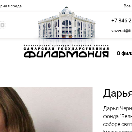
рная среда
Все
+7 846 2
vozvrat@fi
О фил
Дарья
Дарья Черня
фонда "Бел
соборе свят