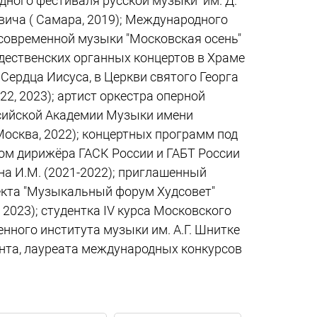
ного фестиваля русской музыки им. Д.
вича ( Самара, 2019); Международного
современной музыки "Московская осень"
ждественских органных концертов в Храме
Сердца Иисуса, в Церкви святого Георга
22, 2023); артист оркестра оперной
сийской Академии Музыки имени
Москва, 2022); концертных программ под
ом дирижёра ГАСК России и ГАБТ России
а И.М. (2021-2022); приглашенный
екта "Музыкальный форум Худсовет"
 2023); студентка IV курса Московского
енного института музыки им. А.Г. Шнитке
ента, лауреата международных конкурсов