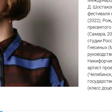
Международ
Д. Шостако
фестиваля 
(2022); Ро
пресвятого 
(Самара, 20
студии Рос
Гнесиных (
руководств
Никифорчин
артист про
(Челябинск,
государств
(класс доц