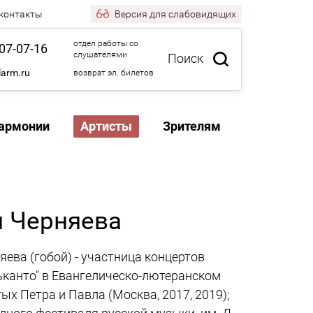
 контакты
Версия
для слабовидящих
отдел работы со
07-07-16
слушателями
Поиск
larm.ru
возврат эл. билетов
армонии
Артисты
Зрителям
 Черняева
ева (гобой) - участница концертов
ьканто" в Евангелическо-лютеранском
ых Петра и Павла (Москва, 2017, 2019);