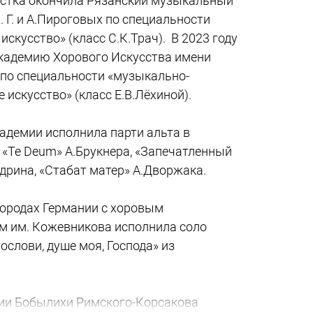
истка окончила Рязанский музыкальный
 Г. и А.Пироговых по специальности
искусство» (класс С.К.Трач). В 2023 году
кадемию Хорового Искусства имени
 по специальности «музыкально-
 искусство» (класс Е.В.Лёхиной).
кадемии исполнила парти альта в
 «Te Deum» А.Брукнера, «Запечатленный
едрина, «Стабат матер» А.Дворжака.
 городах Германии с хоровым
м им. Кожевникова исполнила соло
ослови, душе моя, Господа» из
тии Бобылихи Римского-Корсакова