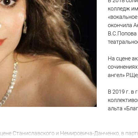
В 2018 сол
колледж им.
«вокальное 
окончила А
В.С.Попова
театральное
На сцене а
сочинениях
ангел» Р.Щ
В 2019 г. в
коллективо
альта «Благ
сцене Станиславского и Немировича-Данченко, в пар