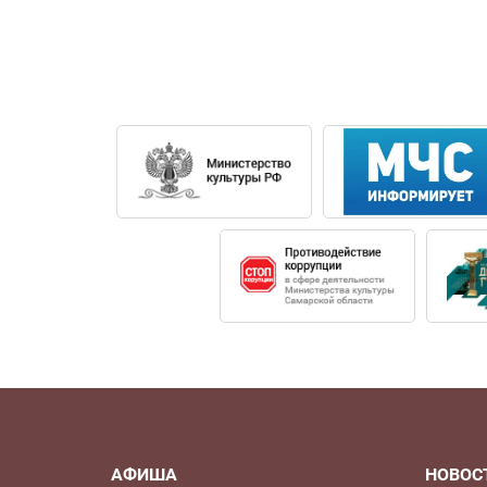
«Снегурочка». В 2022 году дебютировала
В 2022 году исполнила соло альта из «
Св. Петра и Павла. В 2023 исполнила па
в рамках проекта «Молодые музыканты-
«Вера Шелога» («Фонд Елены Образцовой
В 2023 исполнила соло альта в мессе «Р
Кристина Попова работала с выдающимися 
Обрехт, Ю. Франтц, А. Дадашев. Солистк
Петровой, Николая Диденко, Юлии Корпа
АФИША
НОВОС