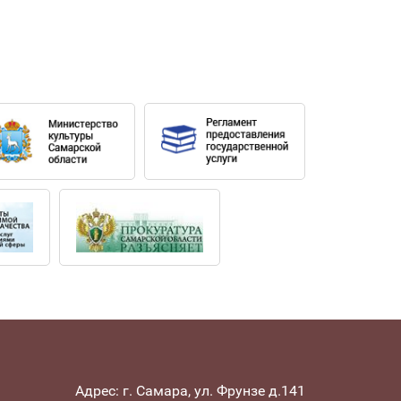
 (Ярославская филармония).
ческо- лютеранском кафедральном соборе
овском Доме музыки, зал Шнитке. В 2023
а партию Надежды Римского-Корсакова
В. Федосеев, Ю. Башмет, С. Скрипка, М.
еренко, Семена Скигина, Любови
Адрес: г. Самара, ул. Фрунзе д.141