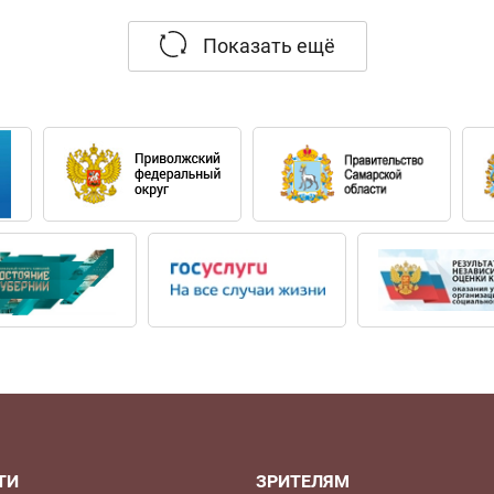
 в партии 3-й дамы В.А.Моцарта «Волшебная флейта»
Показать ещё
Маленькая торжественная месса» Россини в Евангели
ртию Керубино В.А.Моцарта «Свадьба Фигаро» в Моск
москвичам» в музее современной истории исполнил
»).
еквием» Моцарта (Дом музыки, камерный зал).
дирижерами: В. Гергиев, Т. Курентзис, В. Спиваков, 
а принимала участие в мастер-классах Светланы Нест
чевой.
ТИ
ЗРИТЕЛЯМ