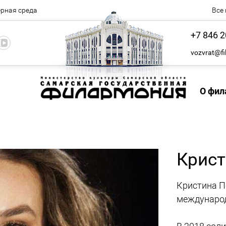
рная среда
Все
+7 846 2
vozvrat@fi
О фил
Крист
Кристина П
международ