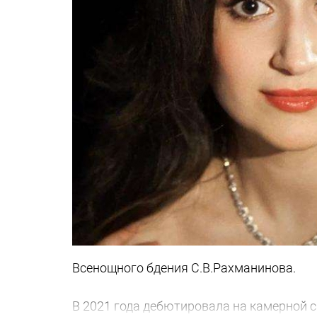
Всенощного бдения С.В.Рахманинова.
В 2021 года дебютировала на камерной 