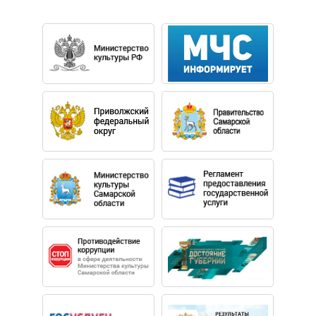
хорового искусства им.В.С.Попова и аспирантуру там
же (класс Дмитрия Вдовина). В 2003-2020 — солист
театра Новая опера им.Е.В.Колобова. С 2007
— приглашенный солист Большого театра. С 2020 —
солист Пермского театра оперы и балета имени П.И.
Чайковского.
НАГРАДЫ:
Гран при и приз зрительских симпатий Конкурса им.
Франсиско Виньяса (2005) БАРСЕЛОНА
I премия XIII Международного конкурса Пласидо
Доминго «Опералия» (2005) МАДРИД
Гран при Международного конкурса вокалистов (2005)
СИДЗУОКО, ЯПОНИЯ
Молодежная премия «Триумф» (2009)