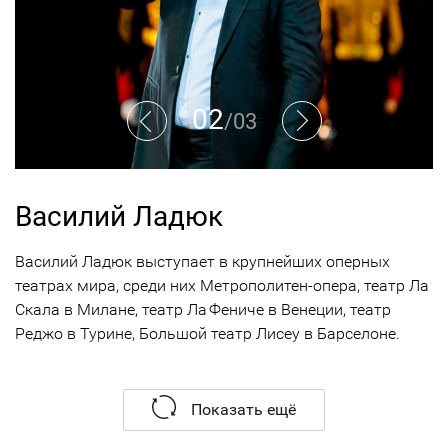
02
/
03
Василий Ладюк
Василий Ладюк выступает в крупнейших оперных
театрах мира, среди них Метрополитен-опера, театр Ла
Скала в Милане, театр Ла Фениче в Венеции, театр
Реджо в Турине, Большой театр Лисеу в Барселоне.
С отличием окончил Московское хоровое
училище им.А.В.Свешникова, затем в 2001 г. -
Показать ещё
вокальный и дирижерско-хоровой факультет Академии