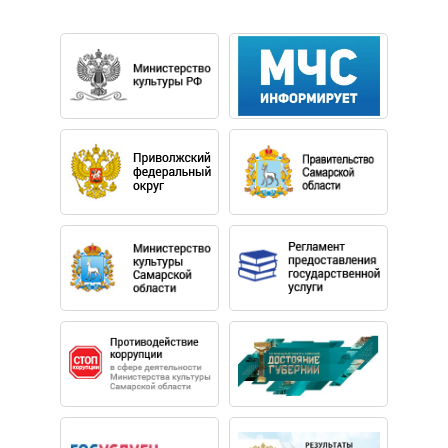
также с такими поп-звездами, как Юта, Сергей Пенкин,
Наталия Власова, Оскар Кучера, Алексей Чумаков,
Тимур Родригез, Сергей Волчков, Алексей
Глызин,Валерий Сюткин, Евгений Маргулис, Лариса
Долина,Сергей Куприк, Максим Леонидов,Владимир
Пресняков, Евгений Григорьев.
С 2005 по 2009 год – постоянный участник smooth-jazz
группы «Транс-Атлантик», в составе которой играл со
звездами мировой джазовой сцены, среди которых Eric
Marienthal, Dave Koz, Richard Elliott, Jeff Lorber , Will
Kennedy , Phil Perry. В 2017 году выпустил дебютный
сольный альбом авторской музыки "АЗарт" на лейбле
Арт бит.
Принимал участие в Международных фестивалях:
«Vokal-total 2003», «Джазовая провинция-2003″, «Джаз
в саду Эрмитаж» (2004, 2008, 2010, 2011), «Евразия»