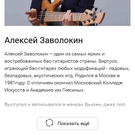
Алексей Заволокин
Алексей Заволокин – один из самых ярких и
востребованных бас-гитаристов страны. Виртуоз,
играющий бас-гитарах любых модификаций - ладовых,
безладовых, акустических итд. Родился в Москве в
1981году. С отличием окончил Московский Колледж
Искусств и Академию им.Гнесиных.
Выступал и записывался в жанрах фьюжн, джаз, поп,
рок с такими музыкантами и коллективами как Игорь
Бутман, Олег Бутман, Вячеслав Горский, Сергей
Показать ещё
Манукян, Дмитрий Четвергов, «Фонограф джаз-бэнд»,
«Маримба плюс»,Олег Киреев,Даниил Крамер и др. А