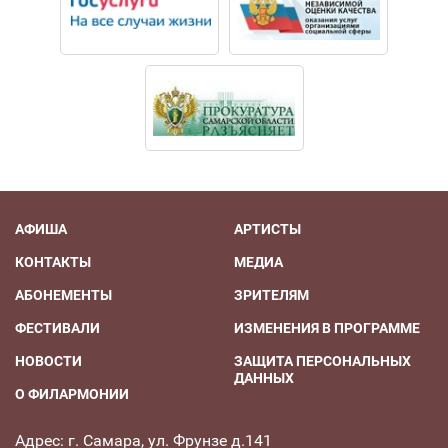
(Оренбург, 2004, 2007), «Усадьба Джаз» (2005, 2007,
2008, 2011,2018) «Джаз над Волгой» (Ярославль, 2007),
«Jazz parade» (2005, Швейцария), «Rainbow Jazz
Festival» (г.Тарту, Эстония, 2007), «BazzDay» (2007,
2010,2013,2016),Koktebel jazz party(2014).
Гастролировал в Израиле, Австрии, Германии,
Швейцарии, Люксембурге, Сингапуре, ОАЭ,Катаре,
Италии, Молдове, Турции, Хорватии, Испании
АФИША
АРТИСТЫ
КОНТАКТЫ
МЕДИА
АБОНЕМЕНТЫ
ЗРИТЕЛЯМ
ФЕСТИВАЛИ
ИЗМЕНЕНИЯ В ПРОГРАММЕ
НОВОСТИ
ЗАЩИТА ПЕРСОНАЛЬНЫХ
ДАННЫХ
О ФИЛАРМОНИИ
Адрес: г. Самара, ул. Фрунзе д.141