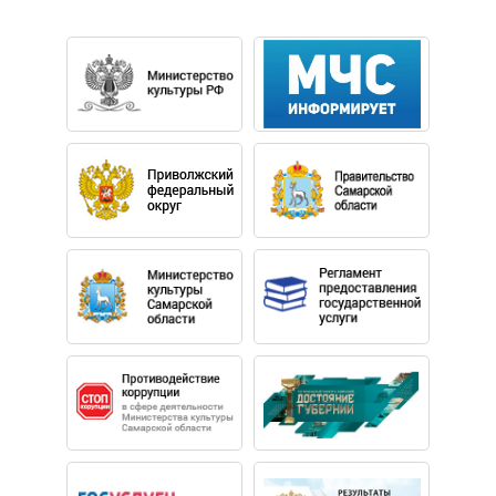
симфоническим оркестром «Русская филармония» и
оркестром «Новая Россия» п/у народного артиста
России Юрия Башмета. В области джаза – с джаз-
оркестром фонда Олега Лундстрема и оркестром
«Фонограф» Сергея Жилина. Виталий – участник
передач «Романтика Романса» и «Шаболовка, 37» на
телеканале «Культура».
Владение многими исполнительскими стилями
позволяет артисту каждый раз создавать
неповторимые программы, раскрывая новые грани
любимого инструмента.