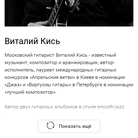
Виталий Кись
Московский гитарист Виталий Кись - известный
музыкант, композитор и аранжировщик, автор-
исполнитель, лауреат международных гитарных
конкурсов «Апрельские ветви» в Киеве в номинации
«Джаз» и «Виртуозы гитары» в Петербурге в номинации
«лучший композитор».
Автор двух гитарных альбомов в стиле smooth-jazz.
Его имя известно поклонникам джаза, любителям
этно, фанатам латино и фламенко. В области
Показать ещё
классической музыки артист сотрудничал с
прославленным оркестром «Виртуозы Москвы»,