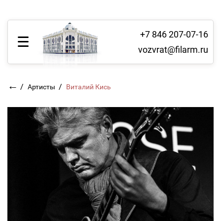
+7 846 207-07-16
vozvrat@filarm.ru
←
/
/
Артисты
Виталий Кись