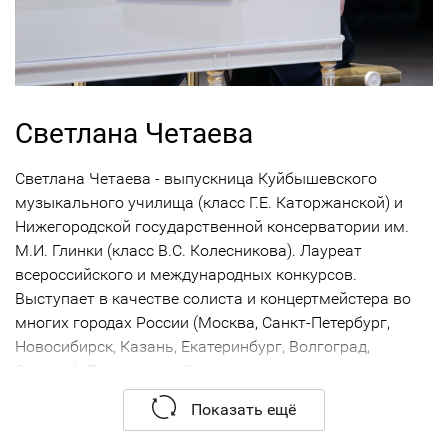
Светлана Четаева
Светлана Четаева - выпускница Куйбышевского
музыкального училища (класс Г.Е. Каторжанской) и
Нижегородской государственной консерватории им.
М.И. Глинки (класс В.С. Колесникова). Лауреат
всероссийского и международных конкурсов.
Выступает в качестве солиста и концертмейстера во
многих городах России (Москва, Санкт-Петербург,
Новосибирск, Казань, Екатеринбург, Волгоград,
Самара). Преподает в Самарском музыкальном
училище с 1999 года. Педагогическую деятельность
Показать ещё
совмещает с исполнительской, работая в составе
Камерного оркестра «Volga Philharmonic» Самарской