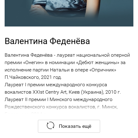
Валентина Феденёва
Валентина Феденёва - лауреат национальной оперной
премии «Онегин» в номинации «Дебют женщины» за
исполнение партии Натальи в опере «Опричник»
П.Чайковского, 2021 год.
Лауреат I премии международного конкурса
вокалистов XXIst Centry Art, Киев (Украина), 2010 г.
Лауреат II премии I Минского международного
Рождественского конкурса вокалистов, г. Минск,
Беларусия, 2014 г.
Дипломант, специальный приз XXIV Собиновского
Показать ещё
конкурса вокалистов, призеров Всероссийских и
Международных конкурсов, г. Саратов, Россия, 2011 г.