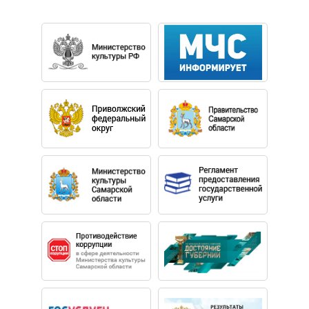
Дипломант финалиста международного музыкального
фестиваля-конкурса им.Г.Отса, 2019 г.
Обладательница специального приза-премии I
Минского международного Рождественского конкурса
вокалистов 2014 г., выступление на сцене Концертного
зала им.А.Брукнера, г.Линц (Австрия).
Валентина Феденёва закончила Донецкое
музыкальное училище, по специальности кларнет в
2001 году. В 2007 г. закончила Донецкую
государственную музыкальную Академию им. С.
Прокофьева (академический вокал), педагог
н.а.Украины, профессор Н.Момот.
Будучи студенткой музыкальной академии, начала
работать в Донецком академическом
государственном театре оперы и балета им. А.
Соловьяненко, исполнив партии: Папагены и Первой