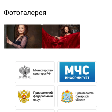
Альбина Шагимуратова родилась в Ташкенте.
Окончила Казанское музыкальное училище
Фотогалерея
им.И.В.Аухадеева как хоровой дирижер и поступила в
Казанскую государственную консерваторию
им.Н.Г.Жиганова. С третьего курса перевелась в
Московскую государственную консерваторию им. П. И.
Чайковского, в класс профессора Галины Писаренко. С
отличием окончила Московскую консерваторию и ее
ассистентуру-стажировку.
Альбина Шагимуратова - почетная выпускница
молодежной программы Хьюстонской гранд-оперы
(США), в рамках которой обучалась с 2006 по 2008 год.
В разное время брала уроки у Дмитрия Вдовина в
Москве и Ренаты Скотто в Нью-Йорке. Международное
признание пришло к Альбине Шагимуратовой в 2007-
м, когда она завоевала I премию и золотую медаль на
конкурсе им.П.И. Чайковского.