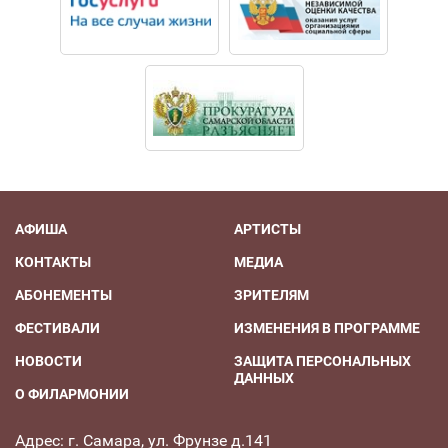
Участница образовательных программ ОЦ «Сириус»
(2019, 2020).
С 2020 года - участница Всероссийского юношеского
симфонического оркестра п/у Ю.А. Башмета.
В составе оркестров выступала под управлением Ю.
Башмета, Н. Цинмана, А. Штейнлухта, А. Шабурова, А.
Дадашева и других.
АФИША
АРТИСТЫ
КОНТАКТЫ
МЕДИА
АБОНЕМЕНТЫ
ЗРИТЕЛЯМ
ФЕСТИВАЛИ
ИЗМЕНЕНИЯ В ПРОГРАММЕ
НОВОСТИ
ЗАЩИТА ПЕРСОНАЛЬНЫХ
ДАННЫХ
О ФИЛАРМОНИИ
Адрес: г. Самара, ул. Фрунзе д.141