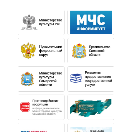
2023
:
Лауреат I премии Международного конкурса
музыкального конкурса, посвящённого И.Ф.
Стравинскому Лауреат I премии Международный
музыкальный конкурс «Невские сезоны»
2024:
Гран-при Международного конкурса арфистов
«Хрустальный ключ»
Лауреат I премии Международного конкурса
музыкального конкурса, посвящённого И.Ф.
Стравинскому
Стипендиат БФ «Русский стандарт» и обладатель
Гранта Президента РФ для одаренных детей в сфере
искусства, науки и спорта (с 2021г).
Принимала участие в мастер - классах М. Нордманн,
Дж. Чанга , С. Кипрской , А.Вербицкой, С.Парамоновой,
М.-Л.Райан, К. Мишель, Ч. Акйола, М.М.Агазарян,
Е.Н.Ильинской, К.Г.Малеевой, М.Е.Крушевской и других.