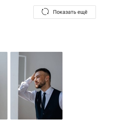
дых вокалистов «Орфей» (Челябинск, 2023; I премия)
кального мастерства «Волшебные звуки Праги» (2021;
Показать ещё
сполнителей романса «Белорусская романсиада» (Минск
са вокалистов им. М.И. Глинки (Москва, 2024).
Тулягановой, Алессандро Сваба, Натальи Заварзиной
ждународной школе Российской академии музыки им. 
исициан).
а и концертный зал Мариинского театра, Большой ита
Маклецкого, Краснодарский Баскет-холл.
тия Оберона, Мариинский театр.
, Мариинский театр.
, Мариинский театр.
Царский отрок, Мариинский театр.