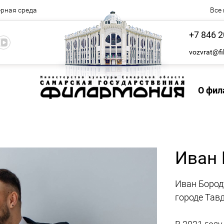
рная среда
Все
+7 846 2
vozvrat@fi
О фил
Иван 
Иван Бороду
городе Тав