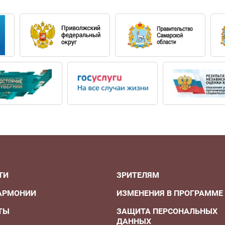
ия Оберона.
.
партия Леля, Царский отрок.
 альта.
т Мариинского театра. На сцене Мариинского театра
на «Сон в летнюю ночь».
ТИ
ЗРИТЕЛЯМ
АРМОНИИ
ИЗМЕНЕНИЯ В ПРОГРАММЕ
ТЫ
ЗАЩИТА ПЕРСОНАЛЬНЫХ
ДАННЫХ