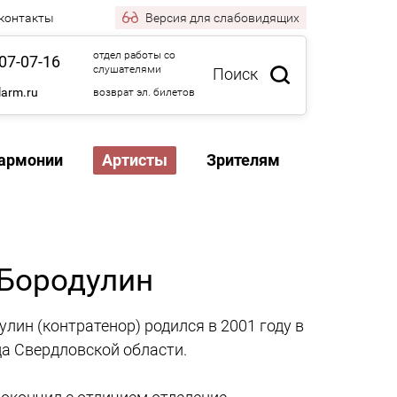
 контакты
Версия
для слабовидящих
отдел работы со
07-07-16
слушателями
Поиск
larm.ru
возврат эл. билетов
армонии
Артисты
Зрителям
Бородулин
лин (контратенор) родился в 2001 году в
да Свердловской области.