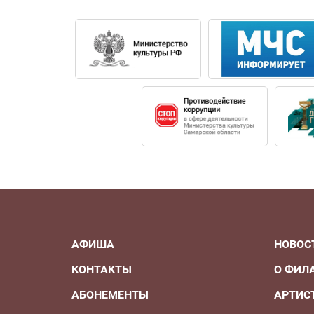
Информация о репертуаре:
• Б. Бриттено «Сон в летнюю ночь» - парт
• А. Рубинштейн «Демон» - партия Ангела.
• Дж. Пуччини «Тоска» - партия Пастушка
• Н.А. Римский-Корсаков «Снегурочка» - 
• Дж. Б. Перголези «Stabat Mater» - партия
В настоящее время - приглашенный солис
исполнив партию Оберона в опере Бритте
АФИША
НОВОС
КОНТАКТЫ
О ФИЛ
АБОНЕМЕНТЫ
АРТИС