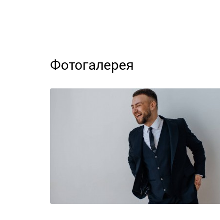
- Лауреат Международного конкурса моло
- Лауреат I Международного конкурса во
- Лауреат II Международного конкурса и
- III премия XXVII Международного конкур
Фотогалерея
Иван участвовал в мастер-классах Розы 
В 2022-м принимал участие в Летней ме
«академическое пение» (класс Рузанны Л
Выступал в таких залах, как Новая сцен
Эрмитажа, Большой концертный зал И.З. 
Участвовал в постановках:
• Б. Бриттено «Сон в летнюю ночь» - пар
• А. Рубинштейн «Демон» - партия Ангела
• Дж. Пуччини «Тоска» - партия Пастушка
• Н. А. Римский-Корсаков - партия Леля, 