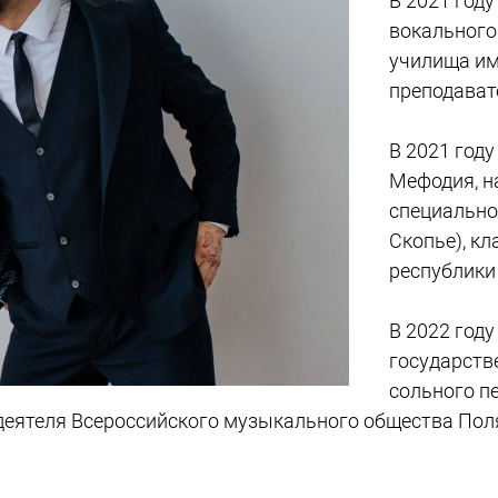
В 2021 году
вокального
училища им
преподават
В 2021 году
Мефодия, н
специально
Скопье), кл
республики
В 2022 год
государств
сольного п
деятеля Всероссийского музыкального общества Пол