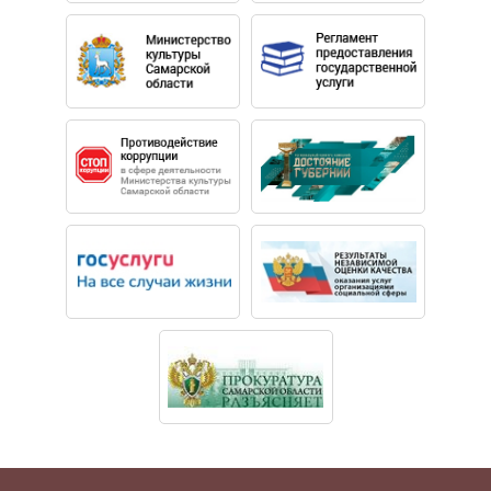
оркестров и трех дирижеров (Концертный зал имени П.
И. Чайковского). В 2018 году провел мировую
премьеру сочинения «T–S–D» для виолончели с
оркестром Г. Канчели на открытии X Международного
фестиваля виолончельной музыки VIVACELLO.
Художественный руководитель Фестиваля барочной
музыки (Большом театре, сезон 2014/15),
Международного Свято-Владимирского фестиваля
православного пения «Просветитель» (Карелия, остров
Валаам, 2016), Международного фестиваля
классической музыки «Кантата» (Калининград, 2021).
С 2014 года – приглашенный дирижер Большого
театра России. Дирижер-постановщик оперетты
«Перикола» Ж. Оффенбаха (Камерная сцена Большого
театра, 2019), одноактных опер «Дневник Анны Франк»
Г. Фрида и «Белая роза» У. Циммермана (Камерная
сцена Большого театра, 2021), опер «Кармен» Ж. Бизе