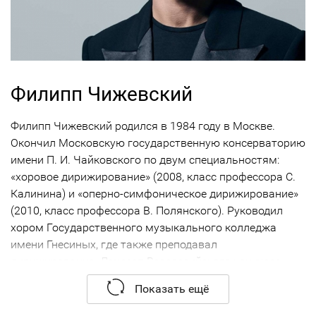
Филипп Чижевский
Филипп Чижевский родился в 1984 году в Москве.
Окончил Московскую государственную консерваторию
имени П. И. Чайковского по двум специальностям:
«хоровое дирижирование» (2008, класс профессора С.
Калинина) и «оперно-симфоническое дирижирование»
(2010, класс профессора В. Полянского). Руководил
хором Государственного музыкального колледжа
имени Гнесиных, где также преподавал
дирижирование. Лауреат Всероссийского конкурса
дирижеров в Москве (2008).
Показать ещё
В 2008 году совместно с Марией Грилихес основал