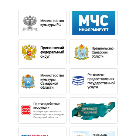
ощущением свободы и уверенности…. Еще удачнее
прозвучал Первый концерт Шостаковича, где оркестр и
солист совместными усилиями создавали
необходимое ощущение томительной напряженности»
(«Российская газета»). «Замечательно себя показал
Павел Милюков на всех трех турах — ярчайший
представитель нашей отечественной школы» (Максим
Федотов, скрипач).
Павел Милюков родился в 1984 году в Перми. Окончил
Московскую консерваторию и аспирантуру в классе
народного артиста России профессора В. М. Иванова и
продолжил обучение в Венской консерватории (класс
профессора Б. Кушнира).
Скрипач ведет активную концертную деятельность:
гастролирует в Австрии, Бельгии, Германии, Венгрии,
Швейцарии, Италии, Испании, Финляндии, Швеции,