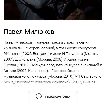
Павел Милюков
Павел Милюков — лауреат многих престижных
музыкальных соревнований, в том числе конкурсов
Р.Канетти (2005, Венгрия), имени Н.Паганини (Москва,
2007), Д.Ойстраха (Москва, 2008), А.Хачатуряна
(Ереван, 2012), I Международного конкурса скрипачей в
Астане (2008, Казахстан), I Всероссийского
музыкального конкурса (Москва, 2010), VIII Сеульского
Международного конкурса скрипачей (2012, Южная
Корея). Обладатель III премии XV Международного
конкурса имени П. И. Чайковского (Москва, 2015).
Показать ещё
«Его исполнение концерта Чайковского заражало