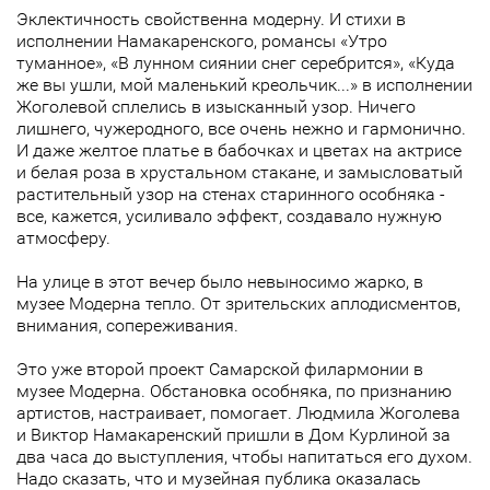
Эклектичность свойственна модерну. И стихи в
исполнении Намакаренского, романсы «Утро
туманное», «В лунном сиянии снег серебрится», «Куда
же вы ушли, мой маленький креольчик...» в исполнении
Жоголевой сплелись в изысканный узор. Ничего
лишнего, чужеродного, все очень нежно и гармонично.
И даже желтое платье в бабочках и цветах на актрисе
и белая роза в хрустальном стакане, и замысловатый
растительный узор на стенах старинного особняка -
все, кажется, усиливало эффект, создавало нужную
атмосферу.
На улице в этот вечер было невыносимо жарко, в
музее Модерна тепло. От зрительских аплодисментов,
внимания, сопереживания.
Это уже второй проект Самарской филармонии в
музее Модерна. Обстановка особняка, по признанию
артистов, настраивает, помогает. Людмила Жоголева
и Виктор Намакаренский пришли в Дом Курлиной за
два часа до выступления, чтобы напитаться его духом.
Надо сказать, что и музейная публика оказалась