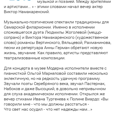
музыкой и поэзией. Между зрителями
и артистами... » - этими словами начал вечер актер
Виктор Намакаренский.
Музыкально-поэтические спектакли традиционны для
Самарской филармонии. Именно в исполнении
сложившегося дуэта Людмилы Жоголевой (меццо-
сопрано) и Виктора Намакаренского (художественное
слово) романсы Вертинского, Вяльцевой, Рахманинова,
песни из репертуара Анны Герман обретают новую
жизнь, звучание. Как правило, артисты представляют
театрализованные композиции.
Для концерта в музее Модерна исполнители вместе с
пианисткой Ольгой Маркеловой составили несколько
эклектичную, но на редкость удачную программу.
Звучали поэты Серебряного века, звучал Пастернак,
Набоков и даже Высоцкий, в довольно непривычном
для слуха академическом исполнении. Открылся же
вечер стихами Ивана Тургенева к Полине Виардо: «Вы
говорили мне - что мы должны расстаться -
Что свет нас осудил - что нет надежды нам...»