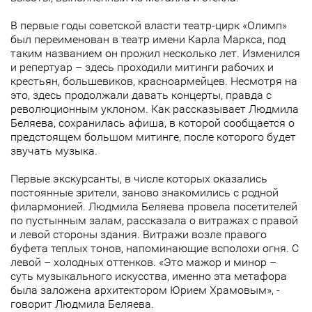
В первые годы советской власти театр-цирк «Олимп»
был переименован в театр имени Карла Маркса, под
таким названием он прожил несколько лет. Изменился
и репертуар – здесь проходили митинги рабочих и
крестьян, большевиков, красноармейцев. Несмотря на
это, здесь продолжали давать концерты, правда с
революционным уклоном. Как рассказывает Людмила
Беляева, сохранилась афиша, в которой сообщается о
предстоящем большом митинге, после которого будет
звучать музыка.
Первые экскурсанты, в числе которых оказались
постоянные зрители, заново знакомились с родной
филармонией. Людмила Беляева провела посетителей
по пустынным залам, рассказала о витражах с правой
и левой стороны здания. Витражи возле правого
буфета теплых тонов, напоминающие всполохи огня. С
левой – холодных оттенков. «Это мажор и минор –
суть музыкального искусства, именно эта метафора
была заложена архитектором Юрием Храмовым», -
говорит Людмила Беляева.