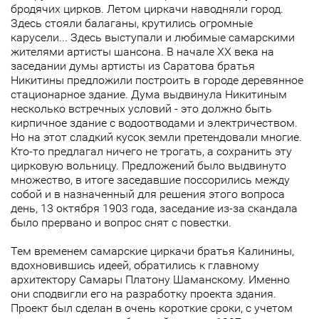
бродячих цирков. Летом циркачи наводняли город.
Здесь стояли балаганы, крутились огромные
карусели... Здесь выступали и любимые самарcкими
жителями артисты шансона. В начале ХХ века на
заседании думы артисты из Саратова братья
Никитины предложили построить в городе деревянное
стационарное здание. Дума выдвинула Никитиным
несколько встречных условий - это должно быть
кирпичное здание с водоотводами и электричеством.
Но на этот сладкий кусок земли претендовали многие.
Кто-то предлагал ничего не трогать, а сохранить эту
цирковую вольницу. Предложений было выдвинуто
множество, в итоге заседавшие поссорились между
собой и в назначенный для решения этого вопроса
день, 13 октября 1903 года, заседание из-за скандала
было прервано и вопрос снят с повестки.
Тем временем самарские циркачи братья Калинины,
вдохновившись идеей, обратились к главному
архитектору Самары Платону Шаманскому. Именно
они сподвигли его на разработку проекта здания.
Проект был сделан в очень короткие сроки, с учетом