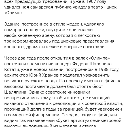
всех предыдущих требований, и уже в 1907 году
удивленная самарская публика увидела театр - цирк
«Олимп».
Здание, построенное в стиле модерн, удивляло
самарцев снаружи, внутри же они видели
необыкновенную арену, которая с легкостью
трансформировалась под цирковые представления,
концерты, драматические и оперные спектакли.
Через два года после открытия в залах «Олимпа»
состоялся знаменитый концерт Федора Шаляпина.
Кстати, уже в новом здании, построенном в 1988 году,
архитектор Юрий Храмов предлагал увековечить
великого русского певца. По проекту именно в фойе на
высоком постаменте должен был стоять бюст
Шаляпина. Однако советские чиновники
воспротивились тому, чтобы артист, не имеющий
никакого отношения к революции и к советской власти,
проживший долгие годы за границей, будет увековечен
в самарской филармонии. Сегодня, входя в фойе, мы
видим так называемый «букет артисту» семиметровой
высоты, выполненный из металла и стекла.