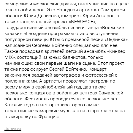
самарские и московские друзья, выступившие на сцене
в честь юбиляров. Это Народная артистка Самарской
области Юлия Денисова, юморист Юрий Аскаров, а
также танцевальный проект «NEW FACE»,
Государственный ансамбль песни и танца «Волжские
казаки». «Гвоздем» программы стало выступление
популярной певицы Юты с премьерой песни «Льдинка»,
написанной Сергеем Войтенко специально для нее.
Также порадовал зрителей детский ансамбль «Киндер
MIX», состоящий из юных баянистов, только
начинающих свои первые шаги на сцене. Этот проект
также продюсирует Сергей Войтенко. Концерт
закончился раздачей автографов и фотосессией с
поклонниками. А артисты продолжат гастроли по
всему миру в свой юбилейный год, дав также
несколько концертов в районных центрах Самарской
области. Фестиваль проводится уже несколько лет.
Каждый год за счет организаторов самые
талантливые самарские музыканты отправляются на
стажировку во Францию.
Источник