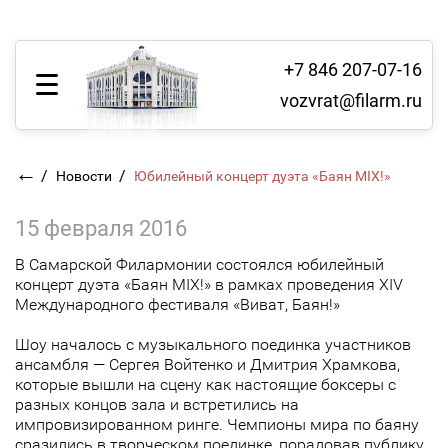
+7 846 207-07-16
vozvrat@filarm.ru
←
/
/
Новости
Юбилейный концерт дуэта «Баян MIX!»
15 февраля 2016
В Самарской Филармонии состоялся юбилейный
концерт дуэта «Баян MIX!» в рамках проведения XIV
Международного фестиваля «Виват, Баян!»
Шоу началось с музыкального поединка участников
ансамбля — Сергея Войтенко и Дмитрия Храмкова,
которые вышли на сцену как настоящие боксеры с
разных концов зала и встретились на
импровизированном ринге. Чемпионы мира по баяну
сразились в творческом поединке, порадовав публику