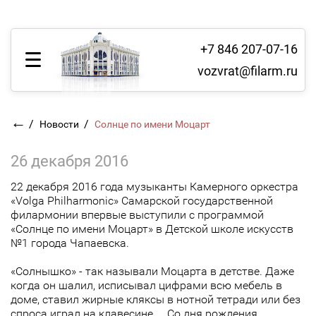
+7 846 207-07-16
vozvrat@filarm.ru
←
/
/
Новости
Солнце по имени Моцарт
26 декабря 2016
22 декабря 2016 года музыканты Камерного оркестра
«Volga Philharmonic» Самарской государственной
филармонии впервые выступили с программой
«Солнце по имени Моцарт» в Детской школе искусств
№1 города Чапаевска.
«Солнышко» - так называли Моцарта в детстве. Даже
когда он шалил, исписывал цифрами всю мебель в
доме, ставил жирные кляксы в нотной тетради или без
спроса играл на клавесине… Со дня рождения