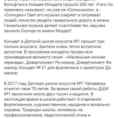
Вольфганга Амадея Моцарта прошло 260 лет. И его по-
прежнему называют, но уже не «Солнышком», а -
«Солнцем»! Свет его музыки озаряет и согревает
людей, помогая увидеть правильную дорогу в жизни.
Гениальная музыка делает счастливее тех, над кем
засияло Солнце по имени Моцарт!
Концерт в Детской школе искусств №1 прошел при
полном аншлаге. Зрители очень тепло встретили
артистов. В программе концерта прозвучали
произведения великого гения - «Маленькая ночная
серенада», Дивертисмент Ре мажор, Дивертисмент Фа
мажор, Концерт № 21 для фортепиано с оркестром До
мажор.
В 2017 году Детская школа искусств №1 Чапаевска
отметит свое 70-летие. За время своей работы ДШИ
№1 закончили около двух тысяч учащихся. В
настоящее время в школе работают 4 отделения:
фортепианное, художественное, народное и вокально-
хоровое. Традиции школы, основаны на
профессионализме, педагогической этике и