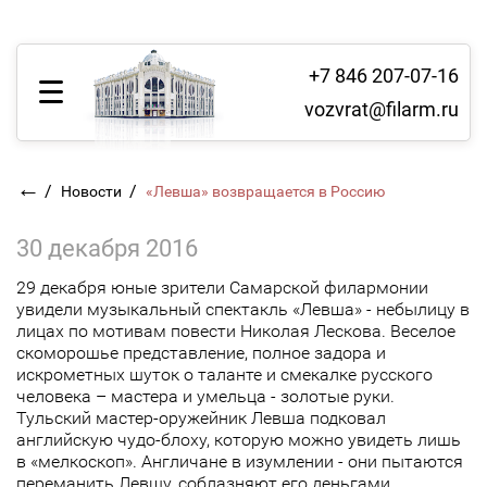
+7 846 207-07-16
vozvrat@filarm.ru
←
/
/
Новости
«Левша» возвращается в Россию
30 декабря 2016
29 декабря юные зрители Самарской филармонии
увидели музыкальный спектакль «Левша» - небылицу в
лицах по мотивам повести Николая Лескова. Веселое
скоморошье представление, полное задора и
искрометных шуток о таланте и смекалке русского
человека – мастера и умельца - золотые руки.
Тульский мастер-оружейник Левша подковал
английскую чудо-блоху, которую можно увидеть лишь
в «мелкоскоп». Англичане в изумлении - они пытаются
переманить Левшу, соблазняют его деньгами,