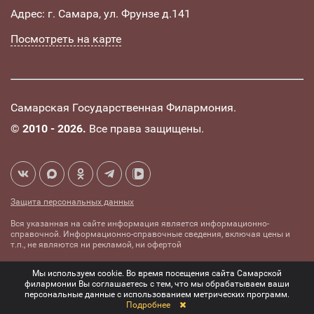
Адрес: г. Самара, ул. Фрунзе д.141
Посмотреть на карте
Самарская Государственная Филармония.
©
2010 - 2026.
Все права защищены.
Защита персональных данных
Вся указанная на сайте информация является информационно-
справочной. Информационно-справочные сведения, включая цены и
т.п., не являются ни рекламой, ни офертой
Создание сайта -
Комплексное
Мы используем cookie. Во время посещения сайта Самарской
mediaidea
продвижение сайтов
филармонии Вы соглашаетесь с тем, что мы обрабатываем ваши
персональные данные с использованием метрических программ.
Подробнее