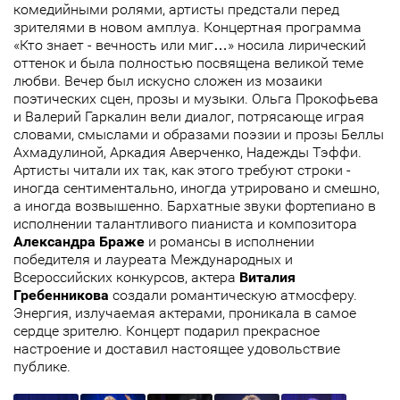
комедийными ролями, артисты предстали перед
зрителями в новом амплуа. Концертная программа
«Кто знает - вечность или миг…» носила лирический
оттенок и была полностью посвящена великой теме
любви. Вечер был искусно сложен из мозаики
поэтических сцен, прозы и музыки. Ольга Прокофьева
и Валерий Гаркалин вели диалог, потрясающе играя
словами, смыслами и образами поэзии и прозы Беллы
Ахмадулиной, Аркадия Аверченко, Надежды Тэффи.
Артисты читали их так, как этого требуют строки -
иногда сентиментально, иногда утрировано и смешно,
а иногда возвышенно. Бархатные звуки фортепиано в
исполнении талантливого пианиста и композитора
Александра Браже
и романсы в исполнении
победителя и лауреата Международных и
Всероссийских конкурсов, актера
Виталия
Гребенникова
создали романтическую атмосферу.
Энергия, излучаемая актерами, проникала в самое
сердце зрителю. Концерт подарил прекрасное
настроение и доставил настоящее удовольствие
публике.