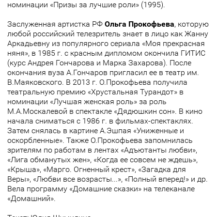
номинации «Призы за лучшие роли» (1995).
Заслуженная артистка РФ
Ольга Прокофьева
, которую
любой российский телезритель знает в лицо как Жанну
Аркадьевну из популярного сериала «Моя прекрасная
няня», в 1985 г. с красным дипломом окончила ГИТИС
(курс Андрея Гончарова и Марка Захарова). После
окончания вуза А.Гончаров пригласил ее в театр им.
В.Маяковского. В 2013 г. О.Прокофьева получила
театральную премию «Хрустальная Турандот» в
номинации «Лучшая женская роль» за роль
М.А.Москалевой в спектакле «Дядюшкин сон». В кино
начала сниматься с 1986 г. в фильмах-спектаклях.
Затем снялась в картине А.Эшпая «Униженные и
оскорбленные». Также О.Прокофьева запомнилась
зрителям по работам в лентах «Адъютанты любви»,
«Лига обманутых жен», «Когда ее совсем не ждешь»,
«Крыша», «Марго. Огненный крест», «Загадка для
Веры», «Любви все возрасты...», «Полный вперед!» и др.
Вела программу «Домашние сказки» на телеканале
«Домашний».