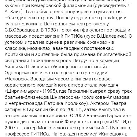
куклы» при Кемеровской филармонии (руководитель Л.
А. Хаит). Театр был очень популярен в годы застоя,
объездил всю страну. После ухода из театра «Люди и
куклы» служил в Центральном театре кукол у
С.В.Образцова. В 1988 г. окончил факультет эстрады и
массовых представлений ГИТИСа (курс В.Шалевича). С
успехом играл на сцене в различных жанрах - в
классике, мюзиклах, авангардных постановках.
Критиками и зрителями была признана блистательной
сыгранная Гаркалиным роль Петруччо в комедии
Уильяма Шекспира «Укрощение строптивой».
Одновременно играл на сцене театра-студии
«Человек». Звездным часом в кинематографе
характерного комедийного актера стала комедия
«Ширли-мырли» (1995), где Гаркалин сыграл сразу трех
братьев-близнецов Шниперсона-Кроликова-Алмазова
и негра-стюарда Патрика Кроликоу). Актером Театра
сатиры В.Гаркалин был до 2001 г., затем выступал в
антрепризных постановках. C 2002 Валерий Гаркалин -
руководитель мастерской Факультета эстрады РИТИ, с
2007 г. - актер Московского театра имени А.С.Пушкина,
профессор ГИТИСа. Награжден премией «Киношок» в