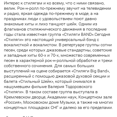
Интерес к стилягам и ко всему, что с ними связано,
велик. Рок-н-ролл по-прежнему звучит на телевидении
и радио, яркая одежда по-прежнему в моде, а на
праздниках люди с удовольствием поют давно
знакомые хиты и лихо танцуют шейк. Одним из
флагманов стиляжнического движения в последние
годы стала известная группа «Стиляги BAND».Сегодня
«Стиляги» это настоящий универсальный бэнд с
вокалисткой и вокалистом. В репертуаре группы сотни
песен, среди которых джазовые стандартны, советские
и западные хиты 60-х и 70-х, множество современных
песен в характерной рок-н-ролльной обработке и треки
собственного сочинения. Для самых больших
выступлений на сцене собирается «Стиляги Big Band»,
расширенный с помощью джазовой духовой секции и
балета «Стильный Шейк», который снимался в
нашумевшем фильме Валерия Тодоровского
«Стиляги». В таком составе группа выступала в
Кремлевском дворце, Академии наук, Концертном зале
«Россия», Московском доме Музыки, а также на многих
концертных площадках СНГ и далеко за его пределами.