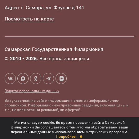
Адрес: г. Самара, ул. Фрунзе д.141
Посмотреть на карте
Самарская Государственная Филармония.
©
2010 - 2026.
Все права защищены.
Защита персональных данных
Вся указанная на сайте информация является информационно-
справочной. Информационно-справочные сведения, включая цены и
т.п., не являются ни рекламой, ни офертой
Создание сайта -
Комплексное
Мы используем cookie. Во время посещения сайта Самарской
mediaidea
продвижение сайтов
филармонии Вы соглашаетесь с тем, что мы обрабатываем ваши
персональные данные с использованием метрических программ.
Подробнее