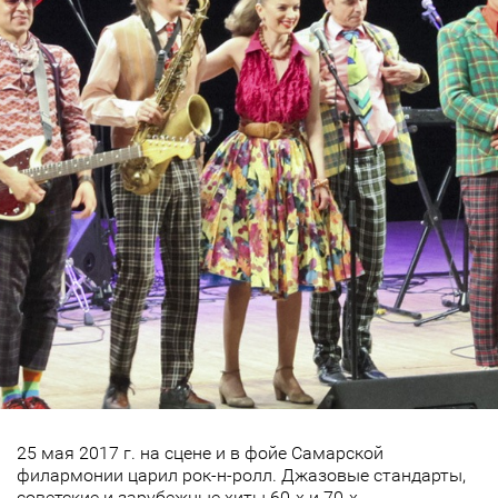
25 мая 2017 г. на сцене и в фойе Самарской
филармонии царил рок-н-ролл. Джазовые стандарты,
советские и зарубежные хиты 60-х и 70-х -