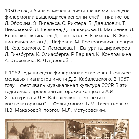
1950-е годы были отмечены выступлениями на сцене
филармонии выдающихся исполнителей – пианистов
Л. Оборина, Э. Гилельса, С. Рихтера, Б. Давидович, Т.
Николаевой, Л. Бермана, Д. Башкирова, В. Малинина, Л.
Власенко; скрипачей Д. Ойстраха, В. Климова, В. Жука,
виолончелистов Д. Шафрана, М. Ростроповича, певцов
И. Козловского, С. Лемешева, Н. Батурина, дирижёров
Л. Гинзбурга, К. Элиасберга, Р. Баршая, К. Кондрашина,
А. Стасевича, В. Дударовой...
В 1962 году на сцене филармонии стартовал I конкурс
молодых пианистов имени Д.Б. Кабалевского. В 1967
году – фестиваль музыкальная культура СССР. В эти
годы здесь проходили авторские концерты А.И.
Хачатуряна и Д.Б. Кабалевского, встречи с
композиторами О.Б. Фельцманом. Б.М. Терентьевым,
Н.В. Макаровой, поэтом М.Л. Мотусовским.