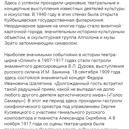
Здесь с успехом проходили цирковые, театральные и
концертные выступления известных деятелей культуры
и искусства. В 1940 году в этих стенах была открыта
Куйбышевская государственная филармония.
Неординарное здание на многие годы стало визитной
карточкой города, значительным историко-культурным
объектом, а скульптурная группа Апполона и музы
Эрато запоминающим символом.
Наиболее значимыми событиями в истории театра-
цирка «Олимп» в 1907-1917 годах стали гастроли
знаменитого дрессировщика В.Л. Дурова, выступления
русского силача И.М. Заикина. 18 сентября 1909 года
здесь состоялся знаменитый концерт Федора
Ивановича Шаляпина. «Долгожданный гость встретил
такой радушный прием, какой не выпадал на долю
любого другого деятеля артистического мира» («Голос
Самары»). В этот же период здесь проходили гастроли
симфонического оркестра под управлением Сергея
Кусевицкого с участием гениального русского
композитора и пианиста Александра Скрябина. А 8
ноября 1917 года со сцены театра-цирка была