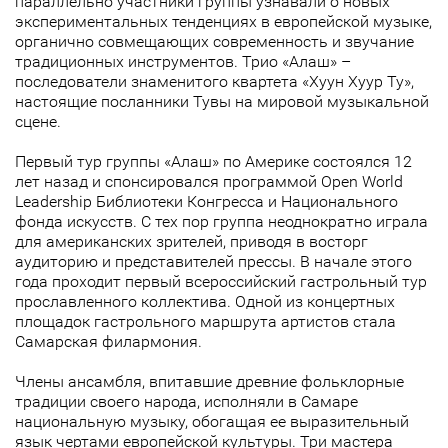
параллельно участники группы узнавали о новых
экспериментальных тенденциях в европейской музыке,
органично совмещающих современность и звучание
традиционных инструментов. Трио «Алаш» –
последователи знаменитого квартета «Хуун Хуур Ту»,
настоящие посланники Тувы на мировой музыкальной
сцене.
Первый тур группы «Алаш» по Америке состоялся 12
лет назад и спонсировался программой Open World
Leadership Библиотеки Конгресса и Национального
фонда искусств. С тех пор группа неоднократно играла
для американских зрителей, приводя в восторг
аудиторию и представителей прессы. В начале этого
года проходит первый всероссийский гастрольный тур
прославленного коллектива. Одной из концертных
площадок гастрольного маршрута артистов стала
Самарская филармония.
Члены ансамбля, впитавшие древние фольклорные
традиции своего народа, исполняли в Самаре
национальную музыку, обогащая ее выразительный
язык чертами европейской культуры. Три мастера