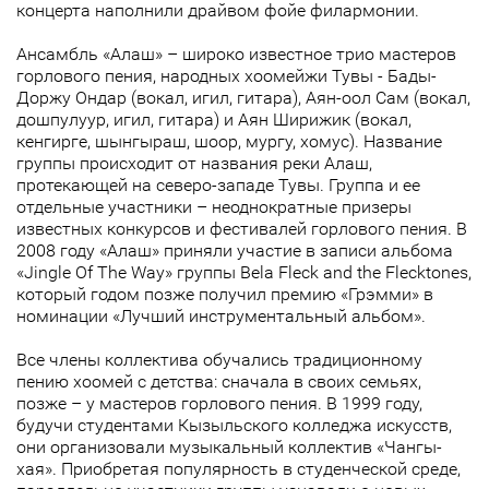
концерта наполнили драйвом фойе филармонии.
Ансамбль «Алаш» – широко известное трио мастеров
горлового пения, народных хоомейжи Тувы - Бады-
Доржу Ондар (вокал, игил, гитара), Аян-оол Сам (вокал,
дошпулуур, игил, гитара) и Аян Ширижик (вокал,
кенгирге, шынгыраш, шоор, мургу, хомус). Название
группы происходит от названия реки Алаш,
протекающей на северо-западе Тувы. Группа и ее
отдельные участники – неоднократные призеры
известных конкурсов и фестивалей горлового пения. В
2008 году «Алаш» приняли участие в записи альбома
«Jingle Of The Way» группы Bela Fleck and the Flecktones,
который годом позже получил премию «Грэмми» в
номинации «Лучший инструментальный альбом».
Все члены коллектива обучались традиционному
пению хоомей с детства: сначала в своих семьях,
позже – у мастеров горлового пения. В 1999 году,
будучи студентами Кызыльского колледжа искусств,
они организовали музыкальный коллектив «Чангы-
хая». Приобретая популярность в студенческой среде,