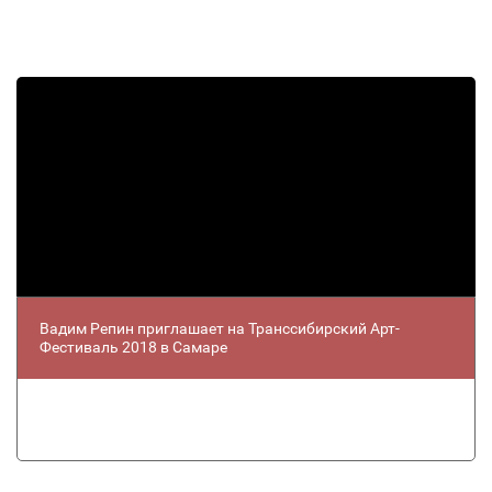
Вадим Репин приглашает на Транссибирский Арт-
Фестиваль 2018 в Самаре