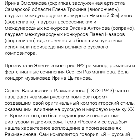
Ирина Смолякова (скрипка), заслуженная артистка
Самарской области Елена Трохина (виолончель),
лауреат международных конкурсов Николай Фефилов
(фортепиано), лауреат всероссийских и
международных конкурсов Оксана Антонова (сопрано),
лауреат международных конкурсов Павел Назаров
(фортепиано) вдохновенно и с большим чувством
исполнили произведения великого русского
композитора.
Прозвучали Элегическое трио №2 ре минор, романсы и
фортепианные сочинения Сергея Рахманинова. Вела
концерт музыковед Ирина Цыганова.
Сергея Васильевича Рахманинова (1873-1943) часто
называют «самым русским композитором»,
создавшим свой оригинальный композиторский стиль,
оказавшим влияние на русскую и мировую музыку XX
в. Кроме этого, он был выдающимся пианистом-
виртуозом и дирижером. Тема «России и ее судьбы»
нашла характерное воплощение в произведениях
Рахманинова. Сам композитор говорил: «Я – русский