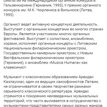
симпатий на Международном органном конкурсе в
Гельзенкирхене (Германия, 1993), II премию органного
конкурса им. М.К. Чюрлениса в Вильнюсе (Литва,
1995).
Органист ведет активную концертную деятельность.
Выступает с органными концертами во многих странах
Европы. Является участником многих органных
фестивалей. Выступает с солистами, ансамблями,
хорами, исполняет органные концерты с Литовским
Национальным филармоническим оркестром,
Государственным камерным оркестром, с Новым
Вестфальским филармоническим оркестром
(Германия), с ансамблем «Musica Humana» как
клавесинист.
Музыкант с классическим образованием Арвидас
Казлаускас, один из ведущих саксофонистов Латвии,
не ограничивается в своем творчестве рамками
серьезного классического репертуара. Арвидас
стремится к покорению неизведанных музыкальных
территорий, что часто выливается в сотрудничество с
музыкантами-представителями самых разных жанров.