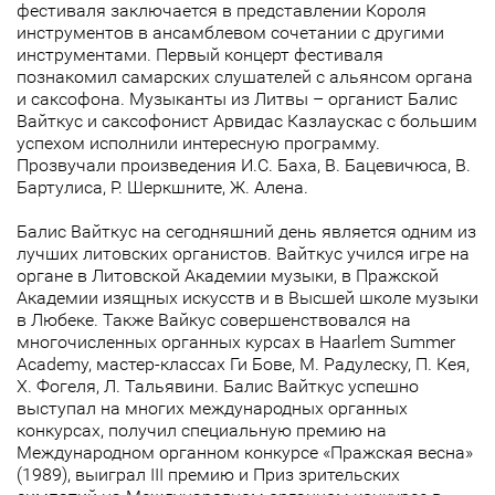
фестиваля заключается в представлении Короля
инструментов в ансамблевом сочетании с другими
инструментами. Первый концерт фестиваля
познакомил самарских слушателей с альянсом органа
и саксофона. Музыканты из Литвы – органист Балис
Вайткус и саксофонист Арвидас Казлаускас с большим
успехом исполнили интересную программу.
Прозвучали произведения И.С. Баха, В. Бацевичюса, В.
Бартулиса, Р. Шеркшните, Ж. Алена.
Балис Вайткус на сегодняшний день является одним из
лучших литовских органистов. Вайткус учился игре на
органе в Литовской Академии музыки, в Пражской
Академии изящных искусств и в Высшей школе музыки
в Любеке. Также Вайкус совершенствовался на
многочисленных органных курсах в Haarlem Summer
Academy, мастер-классах Ги Бове, М. Радулеску, П. Кея,
Х. Фогеля, Л. Тальявини. Балис Вайткус успешно
выступал на многих международных органных
конкурсах, получил специальную премию на
Международном органном конкурсе «Пражская весна»
(1989), выиграл III премию и Приз зрительских