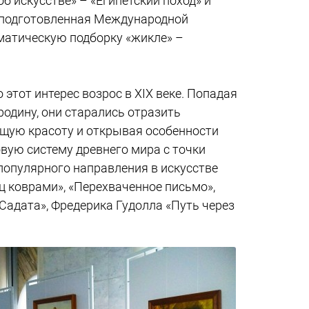
б искусстве» – «Египетский поход» и
, подготовленная Международной
матическую подборку «жикле» –
.
этот интерес возрос в ХIХ веке. Попадая
родину, они старались отразить
ющую красоту и открывая особенности
вую систему древнего мира с точки
популярного направления в искусстве
ц коврами», «Перехваченное письмо»,
Садата», Фредерика Гудолла «Путь через