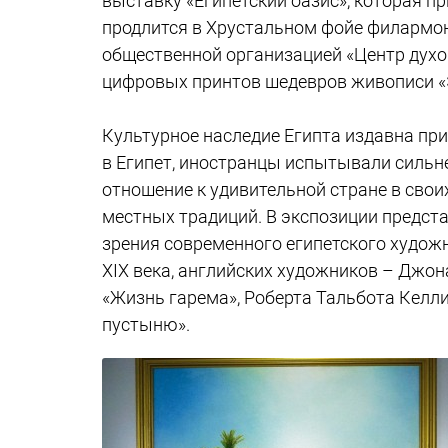
выставку «Египетский оазис», которая пр
продлится в Хрустальном фойе филармо
общественной организацией «Центр духо
цифровых принтов шедевров живописи «
Культурное наследие Египта издавна при
в Египет, иностранцы испытывали сильне
отношение к удивительной стране в сво
местных традиций. В экспозиции предст
зрения современного египетского худож
ХIХ века, английских художников – Джон
«Жизнь гарема», Роберта Тальбота Келли
пустыню».