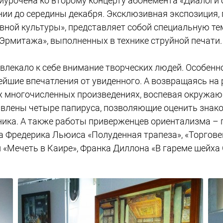
иурочена ко второму концерту абонемента «Диалоги о
нии до середины декабря. Эксклюзивная экспозиция
вной культуры», представляет собой специальную те
Эрмитажа», выполненных в технике струйной печати
влекало к себе внимание творческих людей. Особенно 
йшие впечатления от увиденного. А возвращаясь на 
их многочисленных произведениях, воспевая окружа
авлены четыре папируса, позволяющие оценить знако
ника. А также работы приверженцев ориентализма – 
а Фредерика Льюиса «Полуденная трапеза», «Торгове
 «Мечеть в Каире», Франка Диллона «В гареме шейха 