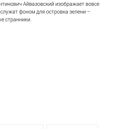
антинович Айвазовский изображает вовсе
 служат фоном для островка зелени –
ые странники.