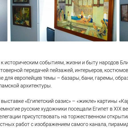
к историческим событиям, жизни и быту народов Бли
товерной передачей пейзажей, интерьеров, костюмов
для европейцев темы – базары, бани, гаремы, образ
ламской архитектуры.
 выставке «Египетский оазис» – «жикле» картины «К
многие русские художники посещали Египет в ХIХ ве
делегации присутствовать на торжественном открытии
стных работ с изображением самого канала, пирамид,