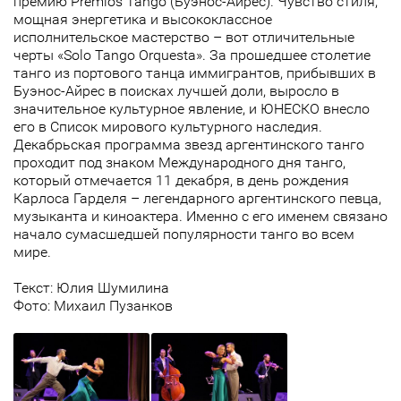
премию Premios Tango (Буэнос-Айрес). Чувство стиля,
мощная энергетика и высококлассное
исполнительское мастерство – вот отличительные
черты «Solo Tango Orquesta». За прошедшее столетие
танго из портового танца иммигрантов, прибывших в
Буэнос-Айрес в поисках лучшей доли, выросло в
значительное культурное явление, и ЮНЕСКО внесло
его в Список мирового культурного наследия.
Декабрьская программа звезд аргентинского танго
проходит под знаком Международного дня танго,
который отмечается 11 декабря, в день рождения
Карлоса Гарделя – легендарного аргентинского певца,
музыканта и киноактера. Именно с его именем связано
начало сумасшедшей популярности танго во всем
мире.
Текст: Юлия Шумилина
Фото: Михаил Пузанков