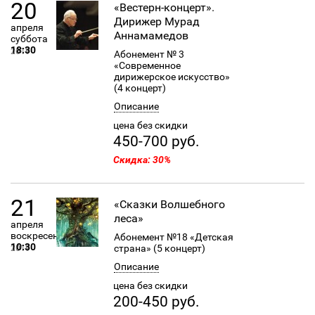
20
«Вестерн-концерт».
Дирижер Мурад
апреля
Аннамамедов
суббота
18:30
2019
Абонемент № 3
«Современное
дирижерское искусство»
(4 концерт)
Описание
цена без скидки
450-700 руб.
Скидка: 30%
21
«Сказки Волшебного
леса»
апреля
воскресенье
Абонемент №18 «Детская
10:30
страна» (5 концерт)
2019
Описание
цена без скидки
200-450 руб.