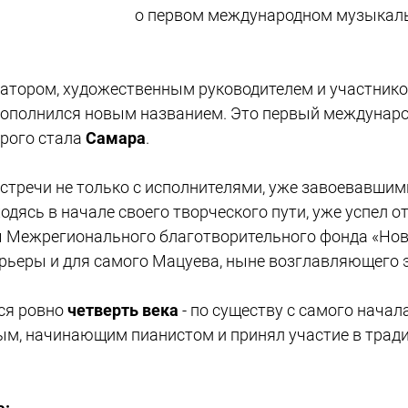
о первом международном музыкаль
атором, художественным руководителем и участнико
 пополнился новым названием. Это первый междуна
орого стала
Самара
.
тречи не только с исполнителями, уже завоевавшим
аходясь в начале своего творческого пути, уже успел
ы Межрегионального благотворительного фонда «Нов
ьеры и для самого Мацуева, ныне возглавляющего э
ся ровно
четверть века
- по существу с самого начал
ым, начинающим пианистом и принял участие в тра