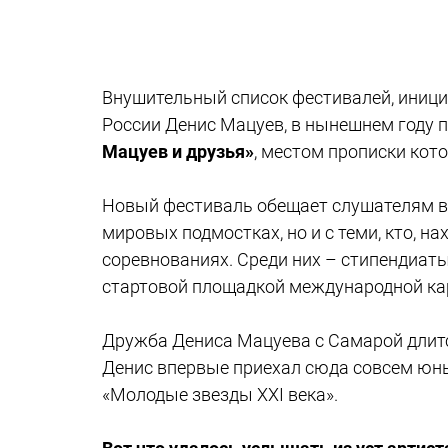
Внушительный список фестивалей, иници
России Денис Мацуев, в нынешнем году
Мацуев и друзья»
, местом прописки кот
Новый фестиваль обещает слушателям вс
мировых подмостках, но и с теми, кто, н
соревнованиях. Среди них – стипендиат
стартовой площадкой международной кар
Дружба Дениса Мацуева с Самарой длит
Денис впервые приехал сюда совсем юн
«Молодые звезды XXI века».