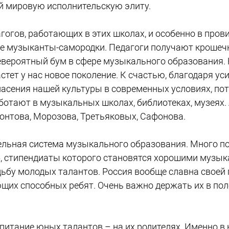
й мировую исполнительскую элиту.
гов, работающих в этих школах, и особенно в провин
ые музыканты-самородки. Педагоги получают крошечн
 невероятный бум в сфере музыкального образования
стет у нас новое поколение. К счастью, благодаря уси
пасения нашей культуры в современных условиях, по
ботают в музыкальных школах, библиотеках, музеях. 
нтова, Морозова, Третьяковых, Сафонова.
ельная система музыкального образования. Много п
 стипендиаты которого становятся хорошими музык
дьбу молодых талантов. Россия вообще славна своей
их способных ребят. Очень важно держать их в поле
питание юных талантов – на их родителях. Именно в 