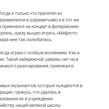
огда я только что прилетел из
 приземлился в Шереметьево и в тот же
- я примчался на концерт в филармонию.
 рояль, сразу вышел играть «Мефисто-
мара мне так полюбилась.
всегда играю с особым волнением. Как и
я. Такой набережной, уверяю, нет ни в
никакого разочарования, приезжая в
ливых музыкантов, которые нуждаются в
рации, горжусь, что удалось в
азования их в учреждения
убийству нашей великой школы