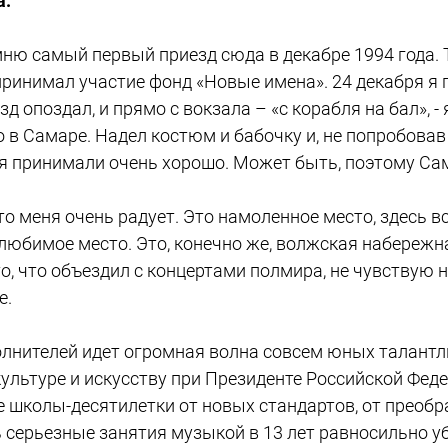
а:
ню самый первый приезд сюда в декабре 1994 года. Т
 принимал участие фонд «Новые имена». 24 декабря я
зд опоздал, и прямо с вокзала – «с корабля на бал», 
в Самаре. Надел костюм и бабочку и, не попробовав
ня принимали очень хорошо. Может быть, поэтому Са
то меня очень радует. Это намоленное место, здесь 
 любимое место. Это, конечно же, волжская набережна
то, что объездил с концертами полмира, не чувствую 
е.
олнителей идет огромная волна совсем юных талант
культуре и искусству при Президенте Российской Феде
школы-десятилетки от новых стандартов, от преобр
 серьезные занятия музыкой в 13 лет равносильно 