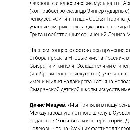
джазовые и классические музыканты Арка
(контрабас), Александр Зингер (ударные
конкурса «Синяя птица» Софья Тюрина (с
участие американская джазовая певица 
Грига и собственных сочинений Дениса 
На этом концерте состоялось вручение с
отбора проекта «Новые имена России», в
Сызрани и Кинеля. Обладателями стипен
(изобразительное искусство), ученица ш
имени Милия Балакирева Татьяна Белозер
Сызранской детской школы искусств име
Денис Мацуев
: «Мы приняли в нашу сем
Международную летнюю школу в Суздал
педагогов Московской консерватории. Де
надеюсь, что на будущих фестивалях ге