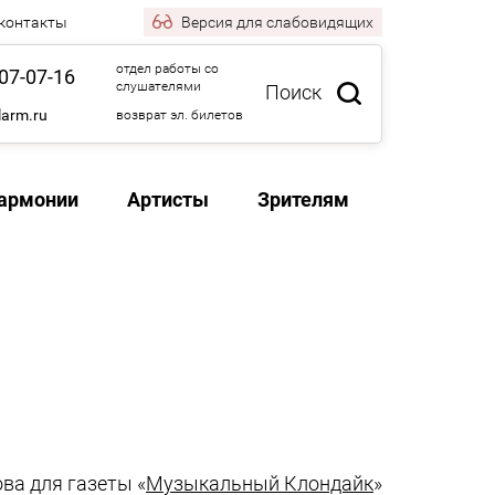
 контакты
Версия
для слабовидящих
отдел работы со
07-07-16
слушателями
Поиск
larm.ru
возврат эл. билетов
армонии
Артисты
Зрителям
ва для газеты «
Музыкальный Клондайк
»