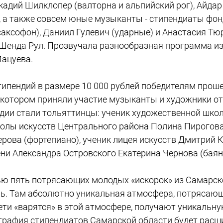
дий Шилклопер (валторна и альпийский рог), Айдар 
), а также совсем юные музыканты - стипендиаты фон
аксофон), Даниил Гулевич (ударные) и Анастасия Тю
Шенда Рул. Прозвучала разнообразная программа из
Мацуева.
типендий в размере 10 000 рублей победителям прош
 котором приняли участие музыканты и художники от 
дии стали тольяттинцы: ученик художественной шк
колы искусств Центрального района Полина Пирогова
ова (фортепиано), ученик лицея искусств Дмитрий Ка
ни Александра Островского Екатерина Чернова (баян
ью пять потрясающих молодых «искорок» из Самарско
ь. Там абсолютно уникальная атмосфера, потрясаю
ти «варятся» в этой атмосфере, получают уникальную
ография стипендиатов Самарской области будет расш