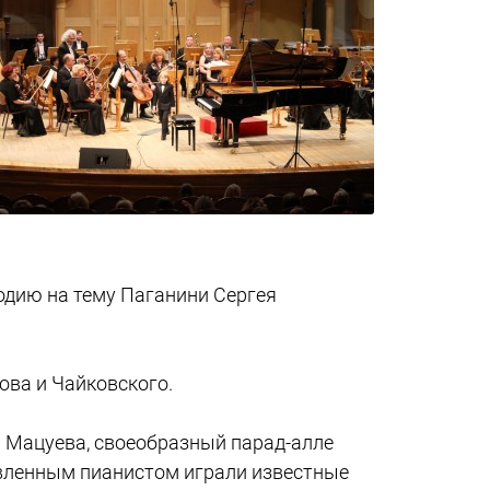
одию на тему Паганини Сергея
ова и Чайковского.
м Мацуева, своеобразный парад-алле
авленным пианистом играли известные