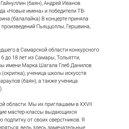
Гайнуллин (баян), Андрей Иванов
да «Новые имена» и победители ТВ-
рина (балалайка) В концерте приняла
 произведений Пьяццоллы, Гершвина,
едшего в Самарской области конкурсного
6 до 18 лет из Самары, Тольятти,
олы имени Марка Шагала Глеб Данилов
 (скрипка), ученица школы искусств
раулов (баян), а также ученица
).
й области. Мы их приглашаем в XXVII
щие мастер-классы выдающихся
 подпитку от своих сверстников. Я
иряться, ведь здесь замечательные