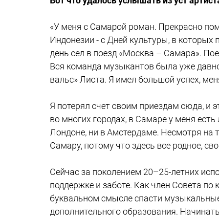
Вот что удалось услышать из уст артист
«У меня с Самарой роман. Прекрасно пом
Индонезии - с Дней культуры, в которых
день сел в поезд «Москва – Самара». Пое
Вся команда музыкантов была уже давно 
вальс» Листа. Я имел большой успех, ме
Я потерял счет своим приездам сюда, и э
во многих городах, в Самаре у меня есть
Лондоне, ни в Амстердаме. Несмотря на 
Самару, потому что здесь все родное, сво
Сейчас за поколением 20–25-летних исп
поддержке и заботе. Как член Совета по 
буквальном смысле спасти музыкальные 
дополнительного образования. Начинать