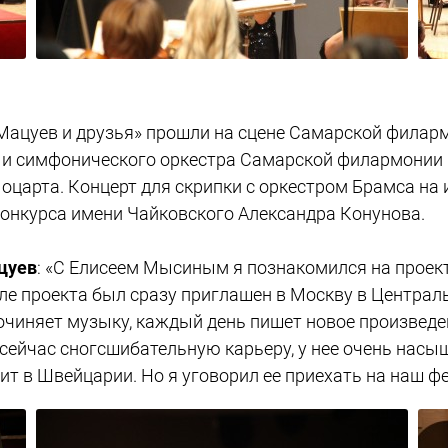
Мацуев и друзья» прошли на сцене Самарской филарм
 и симфонического оркестра Самарской филармонии
царта. Концерт для скрипки с оркестром Брамса на 
Александра Конунова и маэстро Михаил Щербаков
онкурса имени Чайковского Александра Конунова.
цуев
: «С Елисеем Мысиным я познакомился на проект
сле проекта был сразу приглашен в Москву в Центра
очиняет музыку, каждый день пишет новое произведе
сейчас сногсшибательную карьеру, у нее очень насы
ит в Швейцарии. Но я уговорил ее приехать на наш ф