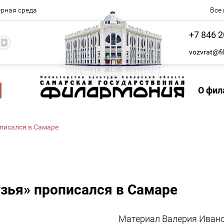
рная среда
Все
+7 846 2
vozvrat@fi
О фил
описался в Самаре
зья» прописался в Самаре
Материал Валерия Ивано