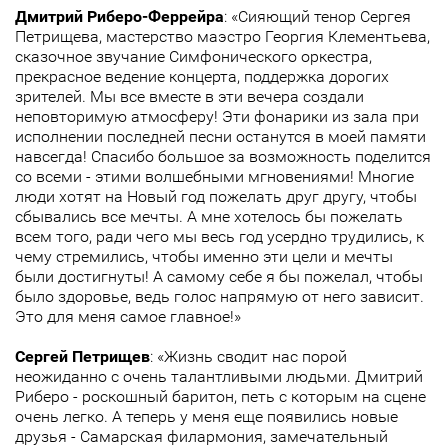
Дмитрий Риберо-Феррейра
: «Сияющий тенор Сергея
Петрищева, мастерство маэстро Георгия Клементьева,
сказочное звучание Симфонического оркестра,
прекрасное ведение концерта, поддержка дорогих
зрителей. Мы все вместе в эти вечера создали
неповторимую атмосферу! Эти фонарики из зала при
исполнении последней песни останутся в моей памяти
навсегда! Спасибо большое за возможность поделится
со всеми - этими волшебными мгновениями! Многие
люди хотят на Новый год пожелать друг другу, чтобы
сбывались все мечты. А мне хотелось бы пожелать
всем того, ради чего мы весь год усердно трудились, к
чему стремились, чтобы именно эти цели и мечты
были достигнуты! А самому себе я бы пожелал, чтобы
было здоровье, ведь голос напрямую от него зависит.
Это для меня самое главное!»
Сергей Петрищев
: «Жизнь сводит нас порой
неожиданно с очень талантливыми людьми. Дмитрий
Риберо - роскошный баритон, петь с которым на сцене
очень легко. А теперь у меня еще появились новые
друзья - Самарская филармония, замечательный