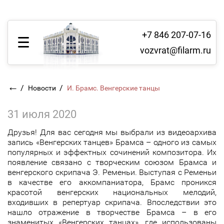
+7 846 207-07-16
vozvrat@filarm.ru
←
/
/
Новости
И. Брамс. Венгерские танцы
31 июля 2020
Друзья! Для вас сегодня мы выбрали из видеоархива
запись «Венгерских танцев» Брамса – одного из самых
популярных и эффектных сочинений композитора. Их
появление связано с творческим союзом Брамса и
венгерского скрипача Э. Ременьи. Выступая с Ременьи
в качестве его аккомпаниатора, Брамс проникся
красотой венгерских национальных мелодий,
входивших в репертуар скрипача. Впоследствии это
нашло отражение в творчестве Брамса – в его
знаменитых «Венгерских танцах», где использованы