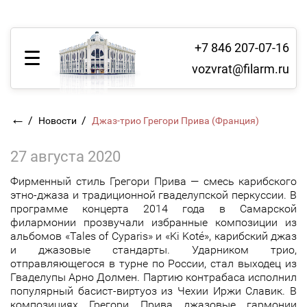
+7 846 207-07-16
vozvrat@filarm.ru
←
/
/
Новости
Джаз-трио Грегори Прива (Франция)
27 августа 2020
Фирменный стиль Грегори Прива — смесь карибского
этно-джаза и традиционной гваделупской перкуссии. В
программе концерта 2014 года в Самарской
филармонии прозвучали избранные композиции из
альбомов «Tales of Cyparis» и «Ki Koté», карибский джаз
и джазовые стандарты. Ударником трио,
отправляющегося в турне по России, стал выходец из
Гваделупы Арно Долмен. Партию контрабаса исполнил
популярный басист-виртуоз из Чехии Иржи Славик. В
композициях Грегори Прива джазовые гармонии