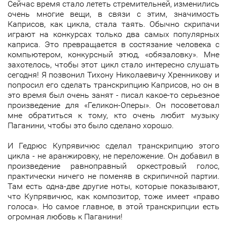
Сейчас время стало лететь стремительней, изменились
очень многие вещи, в связи с этим, значимость
Каприсов, как цикла, стала таять. Обычно скрипачи
играют на конкурсах только два самых популярных
каприса. Это превращается в состязание человека с
компьютером, конкурсный этюд, «обязаловку». Мне
захотелось, чтобы этот цикл стало интересно слушать
сегодня! Я позвонил Тихону Николаевичу Хренникову и
попросил его сделать транскрипцию Каприсов, но он в
это время был очень занят - писал какое-то серьезное
произведение для «Геликон-Оперы». Он посоветовал
мне обратиться к тому, кто очень любит музыку
Паганини, чтобы это было сделано хорошо.
И Гедрюс Купрявичюс сделал транскрипцию этого
цикла - не аранжировку, не переложение. Он добавил в
произведение равноправный оркестровый голос,
практически ничего не поменяв в скрипичной партии.
Там есть одна-две другие ноты, которые показывают,
что Купрявичюс, как композитор, тоже имеет «право
голоса». Но самое главное, в этой транскрипции есть
огромная любовь к Паганини!