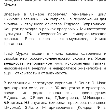
Муржа.
Впервые в Самаре прозвучал гениальный цикл
Никколо Паганини - 24 каприса - в переложении для
скрипки и струнного оркестра Гедрюса Купрявичуса.
Концерт проходил в рамках программы Министерства
культуры РФ «Всероссийские филармонические
сезоны». Вела вечер лектор-музыковед Ирина
Цыганова.
Граф Муржа входит в число самых одаренных и
самобытных российско-венгерских скрипачей. Яркая
внешность, непривычное имя, искрометный талант,
неиссякаемая энергия и невероятное жизнелюбие, а
еще – открытость и отзывчивость.
В постоянном репертуаре скрипача 6 Сонат Э. Изаи
для скрипки соло, свыше 30 концертов с оркестром,
среди них редко исполняемые произведения
Е.Дохнаньи, Х.Бадингса, Г.Дмитриева, М.Носырева,
Б.Бартока, Н.Капустина (мировая премьера, посвящен
Г.Муржа), Э.Лало, М.Таривердиева (Концерт №2,